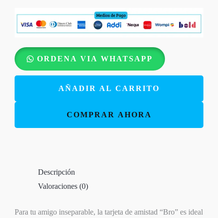
Tarjeta
ORDENA VIA WHATSAPP
de
Regalo
AÑADIR AL CARRITO
Amistad
-
COMPRAR AHORA
Bro
cantidad
Descripción
Valoraciones (0)
Para tu amigo inseparable, la tarjeta de amistad “Bro” es ideal