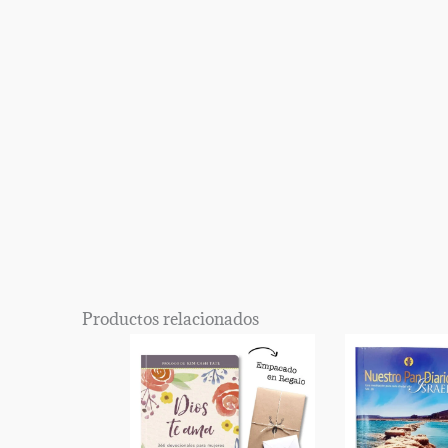
EPISODIO
MOSTRAR
ANTERIOR
LA
Mostrar
LISTA
La
DE
Información
EPISODIOS
Del
Pódcast
Productos relacionados