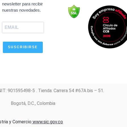
b
s
a
u
e
newsletter para recibir
o
a
g
b
d
nuestras novedades.
o
p
r
e
i
k
p
a
n
m
SUSCRIBIRSE
NIT: 901595498-5 . Tienda: Carrera 54 #67A bis – 51.
Bogotá, D.C., Colombia
stria y Comercio
www.sic.gov.co