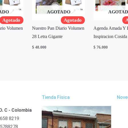
ADO
AGOTADO
AGOTA
Agotado
Agotado
A
ario Volumen
Nuestro Pan Diario Volumen
Agenda Amada Y 
28 Letra Gigante
Inspiracion Cosida
$
48.000
$
76.000
Tienda Física
Nove
D. C - Colombia
 658 8219
 5788278