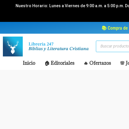
Ir
Nuestro Horario: Lunes a Viernes de 9:00 a.m. a 5:00 p.m. D
al
contenido
📚 Compra de 
Búsqueda
Librería 247
de
Biblias y Literatura Cristiana
productos
Inicio
🏠 Editoriales
🔥 Ofertazos
🌸 J