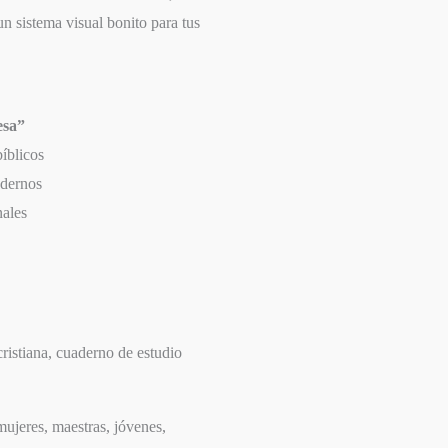
un sistema visual bonito para tus
esa”
bíblicos
adernos
nales
cristiana, cuaderno de estudio
mujeres, maestras, jóvenes,