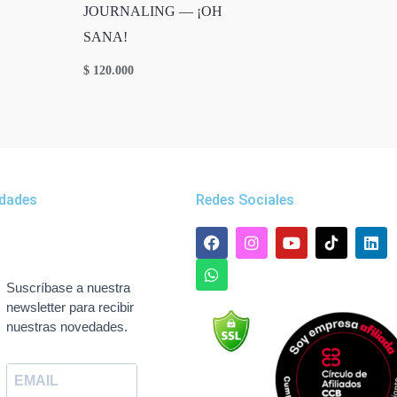
JOURNALING — ¡OH
SANA!
$
120.000
dades
Redes Sociales
F
W
I
Y
L
a
h
n
o
i
c
a
s
u
n
e
t
t
t
k
Suscríbase a nuestra
b
s
a
u
e
newsletter para recibir
o
a
g
b
d
nuestras novedades.
o
p
r
e
i
k
p
a
n
m