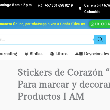
omingo 8 am a 2 p.m.
+57 301 658 8219
Carrera 54
#67A 
Colom
bia
manera Online, por whatsapp o ven a tienda física 🏡
IR CO
ournaling
📖 Biblias
📚 Libros
🙏🏼 Devocionales
Stickers de Corazón 
Para marcar y decorar
Productos I AM