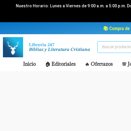
Ir
Nuestro Horario: Lunes a Viernes de 9:00 a.m. a 5:00 p.m. D
al
contenido
📚 Compra de 
Búsqueda
Librería 247
de
Biblias y Literatura Cristiana
productos
Inicio
🏠 Editoriales
🔥 Ofertazos
🌸 J