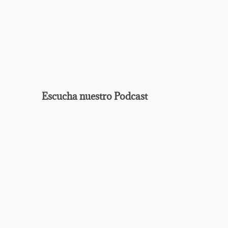
Escucha nuestro Podcast
EPISODIO
MOSTRAR
ANTERIOR
LA
Mostrar
LISTA
La
DE
Información
EPISODIOS
Del
Pódcast