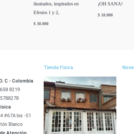
ilustrados, inspirados en
¡OH SANA!
Efesios 1 y 2,
$
18.000
$
30.000
Tienda Física
Nove
D. C - Colombia
 658 8219
 5788278
ísica
54 #67A bis -51
tón Blanco
 de Atención