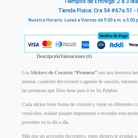
Tiempos de Entrega: 2 a 3 día
Biblia
Tienda Física: Cra 54 #67a 51 -
-
Nuestro Horario: Lunes a Viernes de 9:00 a.m. a 5:00 
Productos
I
AM
cantidad
Descripción
Valoraciones (0)
Los
Stickers de Corazón “Promesa”
son una hermosa herr
journal, cuaderno devocional o agenda de oración, mientras 
las promesas que Dios tiene para ti en Su Palabra.
Cada sticker tiene forma de corazón y viene en diferentes co
versículos, señalar pasajes importantes o recordar esas prom
presentes en tu día a día.
Más que un accesorio decorativo, estos stickers te ayudan a 