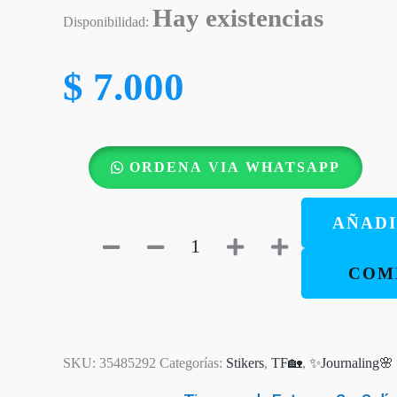
Hay existencias
Disponibilidad:
$
7.000
Stickers
ORDENA VIA WHATSAPP
de
Corazón
AÑADI
“Promesa”
–
COM
Para
marcar
y
decorar
SKU:
35485292
Categorías:
Stikers
,
TF🏡
,
✨Journaling🌸
tu