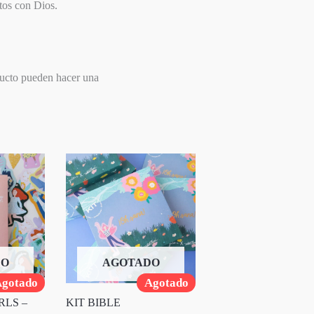
tos con Dios.
ducto pueden hacer una
DO
AGOTADO
gotado
Agotado
RLS –
KIT BIBLE