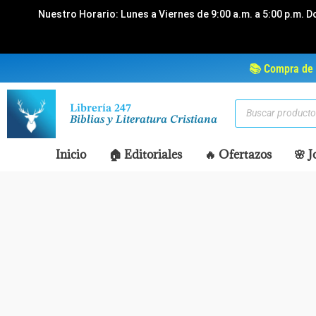
Ir
Nuestro Horario: Lunes a Viernes de 9:00 a.m. a 5:00 p.m. D
al
contenido
📚 Compra de 
Búsqueda
Librería 247
de
Biblias y Literatura Cristiana
productos
Inicio
🏠 Editoriales
🔥 Ofertazos
🌸 J