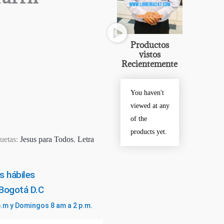
Productos
vistos
Recientemente
You haven't
viewed at any
of the
products yet.
quetas:
Jesus para Todos
,
Letra
s hábiles
 Bogotá D.C
p.m y Domingos 8 am a 2 p.m.