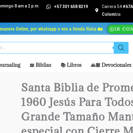
omingo 8 am a 2 p.m.
+57 301 658 8219
Carrera 54
#67A 
Colom
bia
manera Online, por whatsapp o ven a tienda física 🏡
IR CO
ournaling
📖 Biblias
📚 Libros
🙏🏼 Devocionales
Santa Biblia de Prom
1960 Jesús Para Todo
Grande Tamaño Manu
especial con Cierre M