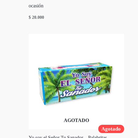
ocasión
$
20.000
AGOTADO
Agotado
Yo soy el Señor Tu Sanador – Palabritas –