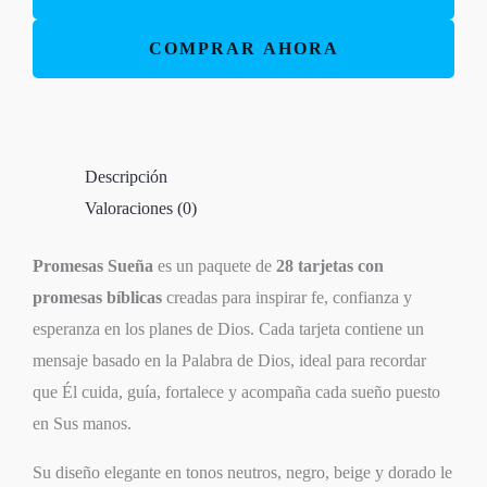
Paquete
de
COMPRAR AHORA
28
promesas
bíblicas
para
Descripción
regalar
Valoraciones (0)
-
Productos
Promesas Sueña
es un paquete de
28 tarjetas con
I
promesas bíblicas
creadas para inspirar fe, confianza y
AM
esperanza en los planes de Dios. Cada tarjeta contiene un
cantidad
mensaje basado en la Palabra de Dios, ideal para recordar
que Él cuida, guía, fortalece y acompaña cada sueño puesto
en Sus manos.
Su diseño elegante en tonos neutros, negro, beige y dorado le