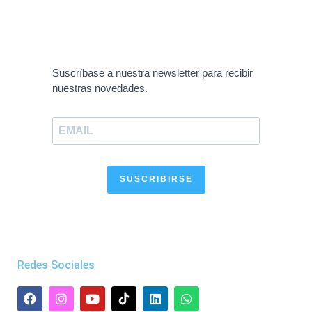
Suscríbase a nuestra newsletter para recibir
nuestras novedades.
SUSCRIBIRSE
Redes Sociales
F
I
Y
L
W
a
n
o
i
h