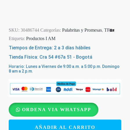
SKU:
30486744
Categorías:
Palabritas y Promesas
,
TF🏡
Etiqueta:
Productos I AM
Tiempos de Entrega: 2 a 3 días hábiles
Tienda Física: Cra 54 #67a 51 - Bogotá
Horario: Lunes a Viernes de 9:00 a.m. a 5:00 p.m. Domingo
8 am a 2 p.m.
Promesas
ORDENA VIA WHATSAPP
Sueña
–
AÑADIR AL CARRITO