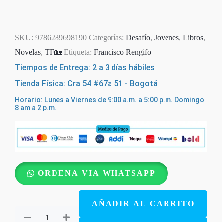
SKU:
9786289698190
Categorías:
Desafío
,
Jovenes
,
Libros
,
Novelas
,
TF🏡
Etiqueta:
Francisco Rengifo
Tiempos de Entrega: 2 a 3 días hábiles
Tienda Física: Cra 54 #67a 51 - Bogotá
Horario: Lunes a Viernes de 9:00 a.m. a 5:00 p.m. Domingo
8 am a 2 p.m.
Planeta
ORDENA VIA WHATSAPP
Oasis
y
AÑADIR AL CARRITO
la