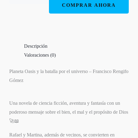
batalla
COMPRAR AHORA
por
el
universo
–
Descripción
Francisco
Valoraciones (0)
Rengifo
cantidad
Planeta Oasis y la batalla por el universo – Francisco Rengifo
Gómez
Una novela de ciencia ficción, aventura y fantasía con un
poderoso mensaje sobre el bien, el mal y el propósito de Dios
🚀📖
Rafael y Martina, además de vecinos, se convierten en