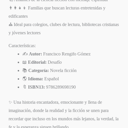
👨‍👩‍👧‍👦 Familias que buscan lecturas entretenidas y
edificantes
⛪ Ideal para colegios, clubes de lectura, bibliotecas cristianas
y jóvenes lectores
Características:
✍️
Autor:
Francisco Rengifo Gómez
📖
Editorial:
Desafío
📚
Categoría:
Novela ficción
🌎
Idioma:
Español
🔖
ISBN13:
9786289698190
✨ Una historia encantadora, emocionante y llena de
imaginación, donde la realidad y la ficción se unen para
recordar que incluso en los mundos más lejanos, la verdad, la
fe y la esperanza siguen brillando.