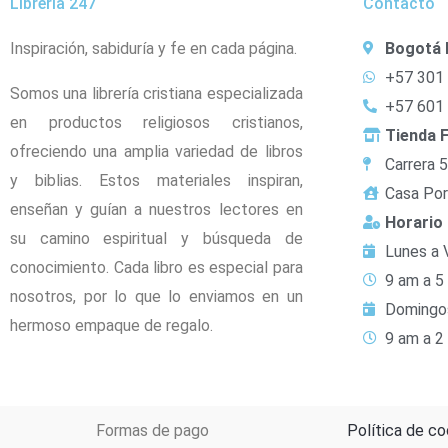
Libreria 247
Contacto
Inspiración, sabiduría y fe en cada página.
Bogotá 
+57 301
Somos una librería cristiana especializada
+57 601
en productos religiosos cristianos,
Tienda F
ofreciendo una amplia variedad de libros
Carrera 
y biblias. Estos materiales inspiran,
Casa Por
enseñan y guían a nuestros lectores en
Horario
su camino espiritual y búsqueda de
Lunes a 
conocimiento. Cada libro es especial para
9 am a 5
nosotros, por lo que lo enviamos en un
Domingo
hermoso empaque de regalo.
9 am a 2
Formas de pago
Política de co