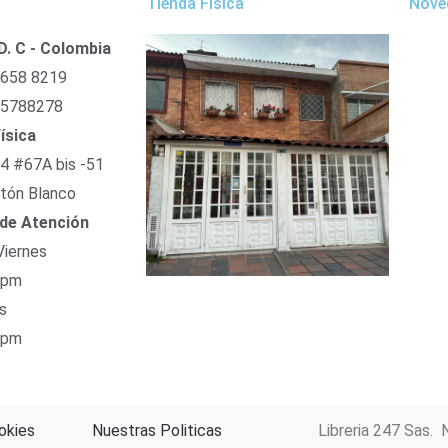
Tienda Física
Nove
D. C - Colombia
 658 8219
 5788278
ísica
54 #67A bis -51
tón Blanco
 de Atención
Viernes
 pm
s
 pm
okies
Nuestras Politicas
Libreria 247 Sas. 