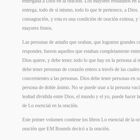
entregada a Dios en la oración. Los mayores resultados en l
entrega, todo de sí mismo, todo lo que le pertenece, a Dios. 
consagración, y esta es una condición de oración exitosa, y l
mayores frutos.
Las personas de antaño que oraban, que lograron grandes c
responder, fueron aquellos que estaban completamente entre
Dios quiere, y debe tener, todo lo que hay en la persona al 
debe tener personas de corazón entero a través de las cuales
concernientes a las personas. Dios debe tener personas en su
persona de doble ánimo. No se puede usar a la persona vac
lealtad dividida entre Dios, el mundo y el yo, puede hacer la
de L
o esencial en la oración.
Este primer volumen contiene los libros
Lo esencial de la o
oración
que EM Bounds decicó a la oración.