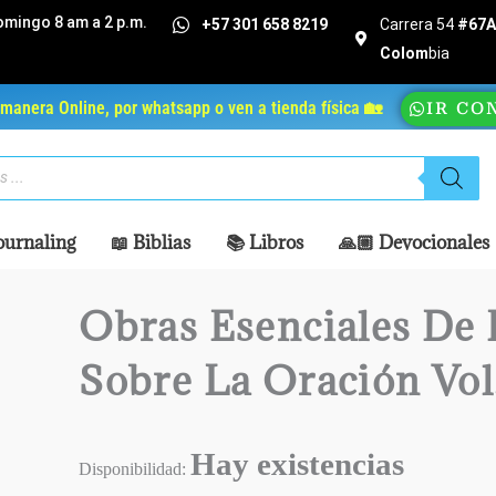
omingo 8 am a 2 p.m.
+57 301 658 8219
Carrera 54
#67A 
Colom
bia
manera Online, por whatsapp o ven a tienda física 🏡
IR CO
ournaling
📖 Biblias
📚 Libros
🙏🏼 Devocionales
Obras Esenciales De
Sobre La Oración Vol.
Hay existencias
Disponibilidad: