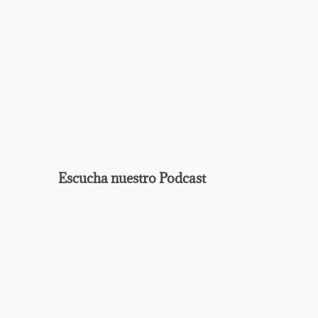
Escucha nuestro Podcast
EPISODIO
MOSTRAR
ANTERIOR
LA
Mostrar
LISTA
La
DE
Información