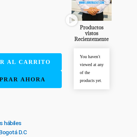
Productos
vistos
Recientemente
You haven't
R AL CARRITO
viewed at any
of the
PRAR AHORA
products yet.
s hábiles
 Bogotá D.C