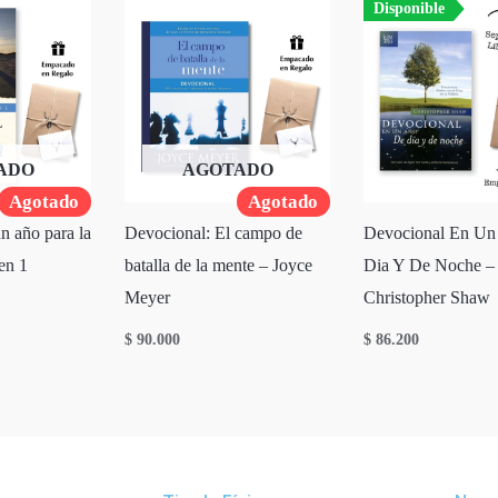
Disponible
ADO
AGOTADO
Agotado
Agotado
n año para la
Devocional: El campo de
Devocional En Un
en 1
batalla de la mente – Joyce
Dia Y De Noche –
Meyer
Christopher Shaw
$
90.000
$
86.200