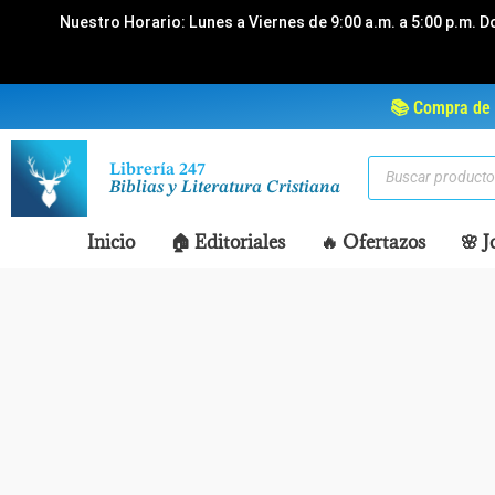
Ir
Nuestro Horario: Lunes a Viernes de 9:00 a.m. a 5:00 p.m. D
al
contenido
📚 Compra de 
Búsqueda
Librería 247
de
Biblias y Literatura Cristiana
productos
Inicio
🏠 Editoriales
🔥 Ofertazos
🌸 J
Disponible