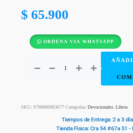
$
65.900
Obras
ORDENA VIA WHATSAPP
Esenciales
De
AÑADI
EM
Bounds
COM
Sobre
La
Oración
Vol.
SKU:
9798890983077
Categorías:
Devocionales
,
Libros
SIGUIENTE
I
EPISODIO
Tiempos de Entrega: 2 a 3 día
cantidad
Tienda Física: Cra 54 #67a 51 -