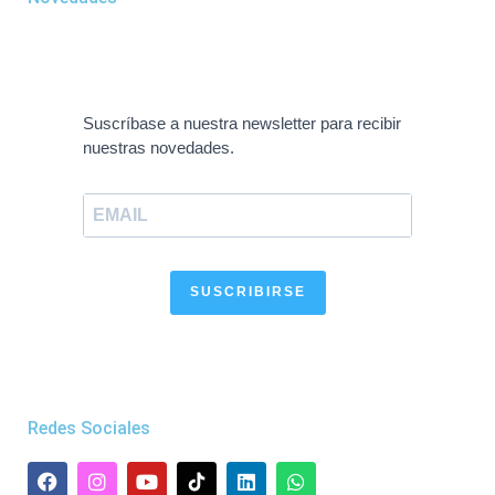
Suscríbase a nuestra newsletter para recibir
nuestras novedades.
SUSCRIBIRSE
Redes Sociales
F
I
Y
L
W
a
n
o
i
h