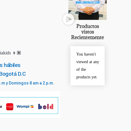
Productos
vistos
Recientemente
iakids 👦🏽
You haven't
viewed at any
s hábiles
of the
 Bogotá D.C
products yet.
p.m y Domingos 8 am a 2 p.m.