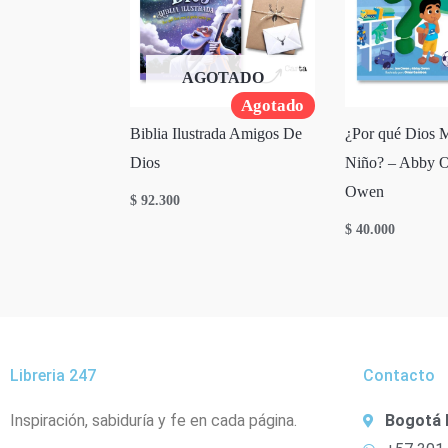
AGOTADO
Agotado
Biblia Ilustrada Amigos De
¿Por qué Dios 
Dios
Niño? – Abby O
Owen
$
92.300
$
40.000
Libreria 247
Contacto
Inspiración, sabiduría y fe en cada página.
Bogotá 