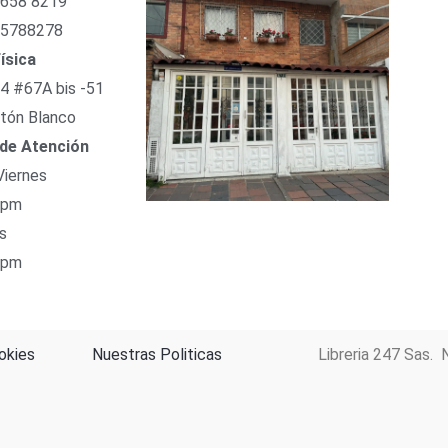
 658 8219
 5788278
ísica
54 #67A bis -51
tón Blanco
 de Atención
Viernes
 pm
s
 pm
okies
Nuestras Politicas
Libreria 247 Sas. 