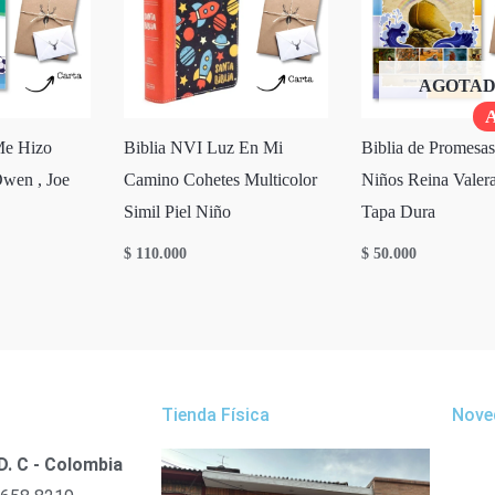
AGOTA
A
Me Hizo
Biblia NVI Luz En Mi
Biblia de Promesas
wen , Joe
Camino Cohetes Multicolor
Niños Reina Valer
Simil Piel Niño
Tapa Dura
$
110.000
$
50.000
Tienda Física
Nove
D. C - Colombia