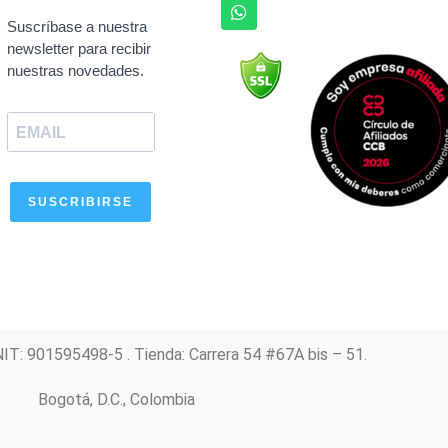
c
a
s
u
n
e
t
t
t
k
Suscríbase a nuestra
b
s
a
u
e
newsletter para recibir
o
a
g
b
d
nuestras novedades.
o
p
r
e
i
k
p
a
n
m
SUSCRIBIRSE
NIT: 901595498-5 . Tienda: Carrera 54 #67A bis – 51.
Bogotá, D.C., Colombia