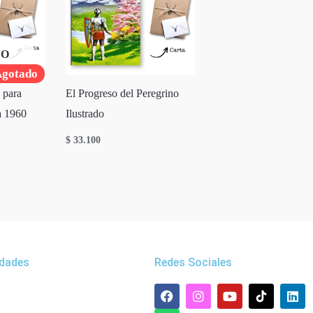
DO
gotado
 para
El Progreso del Peregrino
a 1960
Ilustrado
$
33.100
dades
Redes Sociales
F
W
I
Y
L
a
h
n
o
i