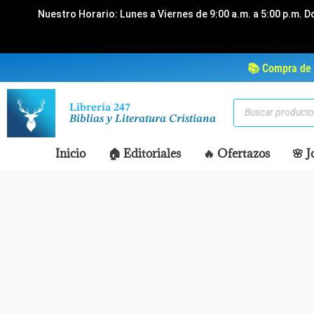
Ir
Nuestro Horario: Lunes a Viernes de 9:00 a.m. a 5:00 p.m. D
al
contenido
📚 Compra de 
Búsqueda
Librería 247
de
Biblias y Literatura Cristiana
productos
Inicio
🏠 Editoriales
🔥 Ofertazos
🌸 J