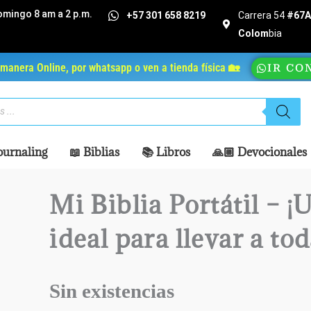
omingo 8 am a 2 p.m.
+57 301 658 8219
Carrera 54
#67A 
Colom
bia
manera Online, por whatsapp o ven a tienda física 🏡
IR CO
ournaling
📖 Biblias
📚 Libros
🙏🏼 Devocionales
Mi Biblia Portátil – ¡
ideal para llevar a tod
Sin existencias