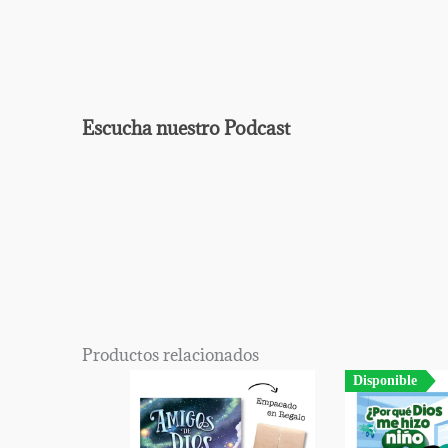
Escucha nuestro Podcast
EPISODIO
MOSTRAR
ANTERIOR
LA
Mostrar
LISTA
La
DE
Información
EPISODIOS
Del
Productos relacionados
Pódcast
Disponible