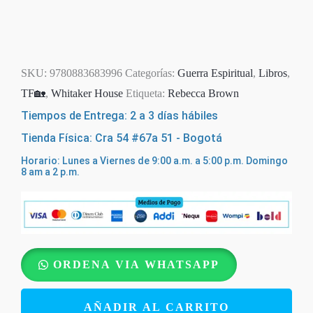
SKU:
9780883683996
Categorías:
Guerra Espiritual
,
Libros
,
TF🏡
,
Whitaker House
Etiqueta:
Rebecca Brown
Tiempos de Entrega: 2 a 3 días hábiles
Tienda Física: Cra 54 #67a 51 - Bogotá
Horario: Lunes a Viernes de 9:00 a.m. a 5:00 p.m. Domingo
8 am a 2 p.m.
Maldiciones
ORDENA VIA WHATSAPP
sin
Quebrantar
AÑADIR AL CARRITO