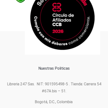
Formas de pago
Política de cookies
Nuestras Politicas
Libreria 247 Sas. NIT: 901595498-5 . Tienda: Carrera 54
#67A bis – 51.
Bogotá, D.C., Colombia