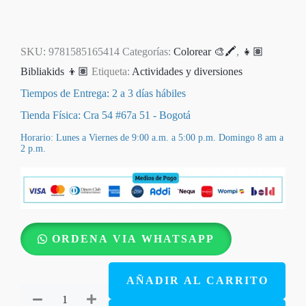
SKU:
9781585165414
Categorías:
Colorear 🎨🖍️
,
👧🏽
Bibliakids 👦🏽
Etiqueta:
Actividades y diversiones
Tiempos de Entrega: 2 a 3 días hábiles
Tienda Física: Cra 54 #67a 51 - Bogotá
Horario: Lunes a Viernes de 9:00 a.m. a 5:00 p.m. Domingo 8 am a
2 p.m.
El
ORDENA VIA WHATSAPP
Prado
de
AÑADIR AL CARRITO
Kingsley