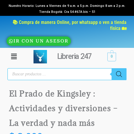
Ir
Nuestro Horario: Lunes a Viernes de 9 a.m. a 5 p.m. Domingo 8 am a 2 p.m.
Tienda Bogotá: Cra 54 #67A bis – 51
al
contenido
📚 Compra de manera Online, por whatsapp o ven a tienda
física 🏡
IR CON UN ASESOR
Menú
Libreria 247
0
Búsqueda
de
productos
El Prado de Kingsley :
Actividades y diversiones –
La verdad y nada más