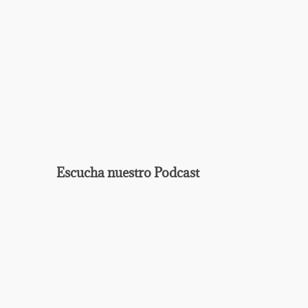
Escucha nuestro Podcast
EPISODIO
MOSTRAR
ANTERIOR
LA
Mostrar
LISTA
La
DE
Información