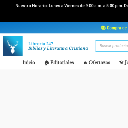
Ir
Nuestro Horario: Lunes a Viernes de 9:00 a.m. a 5:00 p.m. D
al
contenido
📚 Compra de 
Búsqueda
Librería 247
de
Biblias y Literatura Cristiana
productos
Inicio
🏠 Editoriales
🔥 Ofertazos
🌸 J
Disponible