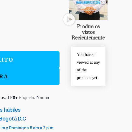
Productos
vistos
Recientemente
You haven't
RITO
viewed at any
of the
RA
products yet.
ros
,
TF🏡
Etiqueta:
Narnia
s hábiles
 Bogotá D.C
p.m y Domingos 8 am a 2 p.m.