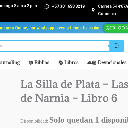
omingo 8 am a 2 p.m.
+57 301 658 8219
Carrera 54
#67A 
Colom
bia
manera Online, por whatsapp o ven a tienda física 🏡
IR CO
ournaling
📖 Biblias
📚 Libros
🙏🏼 Devocionales
La Silla de Plata – La
de Narnia – Libro 6
Solo quedan 1 disponi
Disponibilidad: