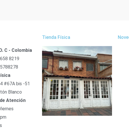
Tienda Física
Nove
D. C - Colombia
 658 8219
 5788278
ísica
54 #67A bis -51
tón Blanco
 de Atención
Viernes
 pm
s