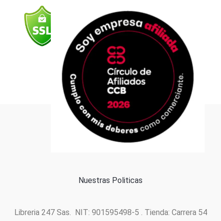
o
g
b
d
a
o
r
e
i
p
k
a
n
p
m
Formas de pago
Política de cookies
Nuestras Politicas
Libreria 247 Sas. NIT: 901595498-5 . Tienda: Carrera 54