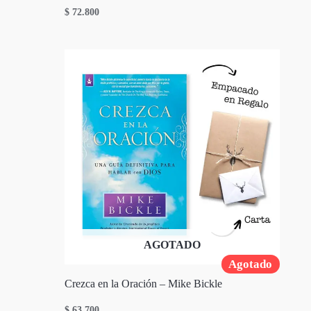
$
72.800
AGOTADO
Agotado
Crezca en la Oración – Mike Bickle
$
63.700