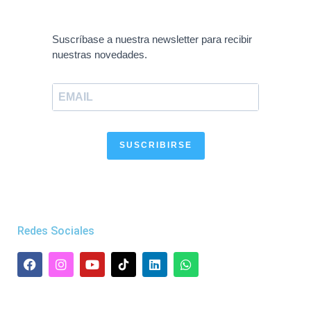
Suscríbase a nuestra newsletter para recibir
nuestras novedades.
SUSCRIBIRSE
Redes Sociales
F
I
Y
L
W
a
n
o
i
h
c
s
u
n
a
e
t
t
k
t
b
a
u
e
s