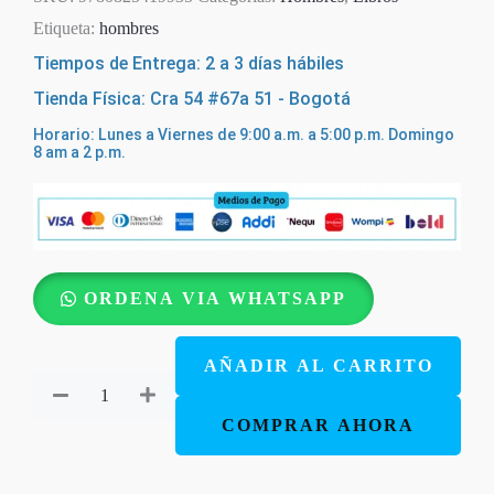
Etiqueta:
hombres
Tiempos de Entrega: 2 a 3 días hábiles
Tienda Física: Cra 54 #67a 51 - Bogotá
Horario: Lunes a Viernes de 9:00 a.m. a 5:00 p.m. Domingo
8 am a 2 p.m.
La
ORDENA VIA WHATSAPP
Medida
de
AÑADIR AL CARRITO
un
Hombre
COMPRAR AHORA
-
Gene