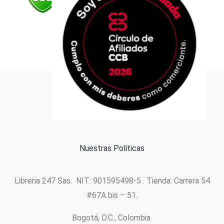
Formas de pago
Política de cookies
Nuestras Politicas
Libreria 247 Sas. NIT: 901595498-5 . Tienda: Carrera 54
#67A bis – 51.
Bogotá, D.C., Colombia