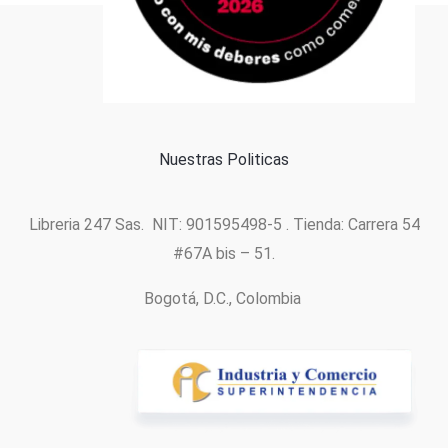
Formas de pago
Política de cookies
Nuestras Politicas
Libreria 247 Sas. NIT: 901595498-5 . Tienda: Carrera 54
#67A bis – 51.
Bogotá, D.C., Colombia