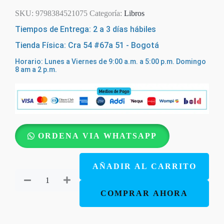
SKU:
9798384521075
Categoría:
Libros
Tiempos de Entrega: 2 a 3 días hábiles
Tienda Física: Cra 54 #67a 51 - Bogotá
Horario: Lunes a Viernes de 9:00 a.m. a 5:00 p.m. Domingo
8 am a 2 p.m.
La
ORDENA VIA WHATSAPP
Forja
-
AÑADIR AL CARRITO
Estudio
Bíblico
COMPRAR AHORA
de
5