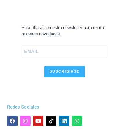
Suscríbase a nuestra newsletter para recibir
nuestras novedades.
SUSCRIBIRSE
Redes Sociales
F
I
Y
L
W
a
n
o
i
h
c
s
u
n
a