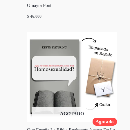
Omayra Font
$
46.000
AGOTADO
Agotado
Que Enseña La Biblia Realmente Acerca De La