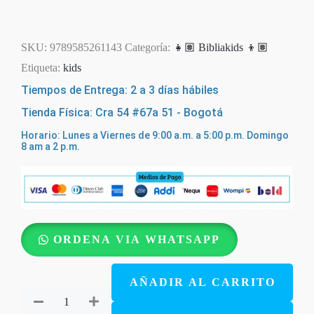
SKU:
9789585261143
Categoría:
👧🏽 Bibliakids 👦🏽
Etiqueta:
kids
Tiempos de Entrega: 2 a 3 días hábiles
Tienda Física: Cra 54 #67a 51 - Bogotá
Horario: Lunes a Viernes de 9:00 a.m. a 5:00 p.m. Domingo
8 am a 2 p.m.
Historias
ORDENA VIA WHATSAPP
de
Héroes
AÑADIR AL CARRITO
Reales
de