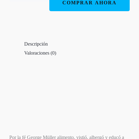
COMPRAR AHORA
Todos
los
Tiempos
cantidad
Descripción
Valoraciones (0)
Por la fé George Müller alimento, vistió, albergó y educó a