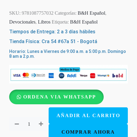
SKU:
9781087757032
Categorías:
B&H Español
,
Devocionales
,
Libros
Etiqueta:
B&H Español
Tiempos de Entrega: 2 a 3 días hábiles
Tienda Física: Cra 54 #67a 51 - Bogotá
Horario: Lunes a Viernes de 9:00 a.m. a 5:00 p.m. Domingo
8 am a 2 p.m.
Estoy
ORDENA VIA WHATSAPP
Orando
Por
AÑADIR AL CARRITO
Ti
cantidad
COMPRAR AHORA