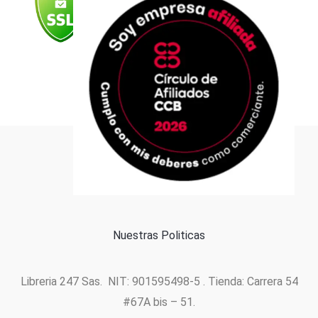
k
a
n
p
m
Formas de pago
Política de cookies
Nuestras Politicas
Libreria 247 Sas. NIT: 901595498-5 . Tienda: Carrera 54
#67A bis – 51.