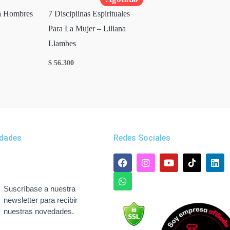
ra Hombres
7 Disciplinas Espirituales
Para La Mujer – Liliana
Llambes
$
56.300
dades
Redes Sociales
F
W
I
Y
L
a
h
n
o
i
c
a
s
u
n
e
t
t
t
k
Suscríbase a nuestra
b
s
a
u
e
newsletter para recibir
o
a
g
b
d
nuestras novedades.
o
p
r
e
i
k
p
a
n