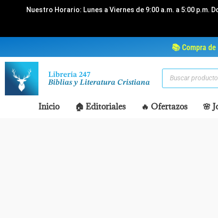
Ir
Nuestro Horario: Lunes a Viernes de 9:00 a.m. a 5:00 p.m. D
al
contenido
📚 Compra de 
Búsqueda
Librería 247
de
Biblias y Literatura Cristiana
productos
Inicio
🏠 Editoriales
🔥 Ofertazos
🌸 J