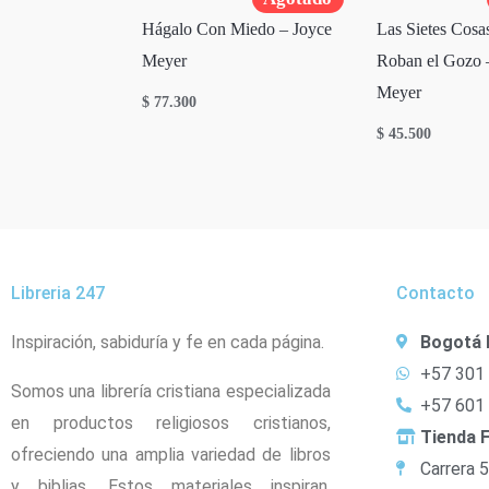
Hágalo Con Miedo – Joyce
Las Sietes Cosa
Meyer
Roban el Gozo 
Meyer
$
77.300
$
45.500
Libreria 247
Contacto
Inspiración, sabiduría y fe en cada página.
Bogotá 
+57 301
Somos una librería cristiana especializada
+57 601
en productos religiosos cristianos,
Tienda F
ofreciendo una amplia variedad de libros
Carrera 
y biblias. Estos materiales inspiran,