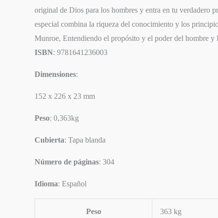
original de Dios para los hombres y entra en tu verdadero pr
especial combina la riqueza del conocimiento y los principios
Munroe, Entendiendo el propósito y el poder del hombre y E
ISBN
: 9781641236003
Dimensiones
:
152 x 226 x 23 mm
Peso
: 0,363kg
Cubierta
: Tapa blanda
SIGUIENTE
EPISODIO
Número de páginas
: 304
Idioma
: Español
Peso
363 kg