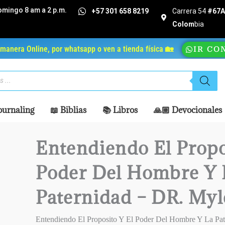
omingo 8 am a 2 p.m.
+57 301 658 8219
Carrera 54
#67A 
Colom
bia
manera Online, por whatsapp o ven a tienda física 🏡
IR CO
ournaling
📖 Biblias
📚 Libros
🙏🏼 Devocionales
Entendiendo El Propo
Poder Del Hombre Y 
Paternidad – DR. My
Entendiendo El Proposito Y El Poder Del Hombre Y La Pa