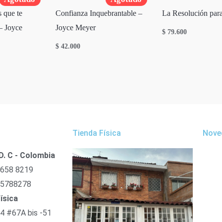
s que te
Confianza Inquebrantable –
La Resolución pa
– Joyce
Joyce Meyer
$
79.600
$
42.000
Tienda Física
Nove
D. C - Colombia
 658 8219
 5788278
ísica
54 #67A bis -51