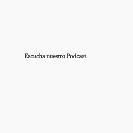
Escucha nuestro Podcast
EPISODIO
MOSTRAR
ANTERIOR
LA
Mostrar
LISTA
La
DE
Información
EPISODIOS
Del
Pódcast