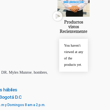
Productos
vistos
Recientemente
You haven't
viewed at any
of the
products yet.
:
DR. Myles Munroe
,
hombres
,
s hábiles
 Bogotá D.C
p.m y Domingos 8 am a 2 p.m.