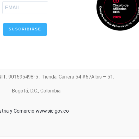
m
SUSCRIBIRSE
NIT: 901595498-5 . Tienda: Carrera 54 #67A bis – 51.
Bogotá, D.C., Colombia
stria y Comercio
www.sic.gov.co