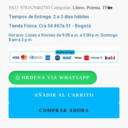
SKU:
9781629462783
Categorías:
Libros
,
Poiema
,
TF🏡
Tiempos de Entrega: 2 a 3 días hábiles
Tienda Física: Cra 54 #67a 51 - Bogotá
Horario: Lunes a Viernes de 9:00 a.m. a 5:00 p.m. Domingo
8 am a 2 p.m.
Enséñales
ORDENA VIA WHATSAPP
a
trabajar
AÑADIR AL CARRITO
-
Mary
COMPRAR AHORA
Beeke
cantidad