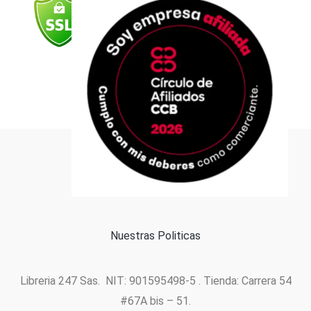
o
r
e
i
p
k
a
n
p
m
Formas de pago
Política de cookies
Nuestras Politicas
Libreria 247 Sas. NIT: 901595498-5 . Tienda: Carrera 54
#67A bis – 51.