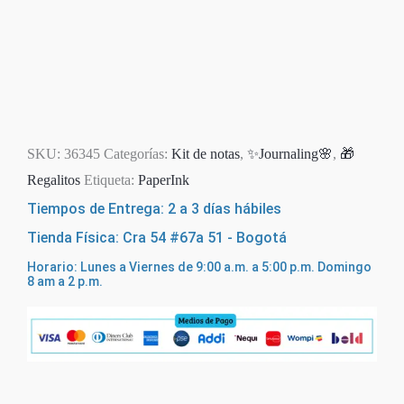
Agotado
SKU:
36345
Categorías:
Kit de notas
,
✨Journaling🌸
,
🎁
Regalitos
Etiqueta:
PaperInk
Tiempos de Entrega: 2 a 3 días hábiles
Tienda Física: Cra 54 #67a 51 - Bogotá
Horario: Lunes a Viernes de 9:00 a.m. a 5:00 p.m. Domingo
8 am a 2 p.m.