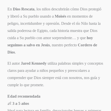
En
Dios Rescata
, los niños descubrirán cómo Dios protegió
y liberó a Su pueblo usando a
Moisés
en momentos de
peligro, incertidumbre y opresión. Desde el río Nilo hasta la
salida poderosa de Egipto, cada historia muestra que Dios
cuida a Su pueblo con amor sorprendente… y que
hoy
seguimos a salvo en Jesús
, nuestro perfecto
Cordero de
Dios
.
El autor
Jared Kennedy
utiliza palabras simples y conceptos
claros para ayudar a niños pequeños y preescolares a
comprender que Dios siempre está con nosotros, nos guía y
cumple lo que promete.
Edad recomendada
👶
3 a 5 años
Ideal para lectura en familia, devocionales breves y primeras