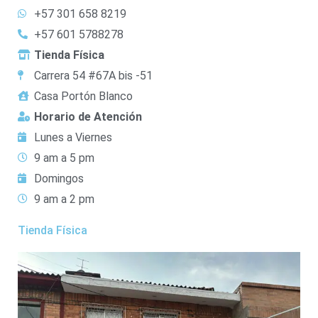
+57 301 658 8219
+57 601 5788278
Tienda Física
Carrera 54 #67A bis -51
Casa Portón Blanco
Horario de Atención
Lunes a Viernes
9 am a 5 pm
Domingos
9 am a 2 pm
Tienda Física