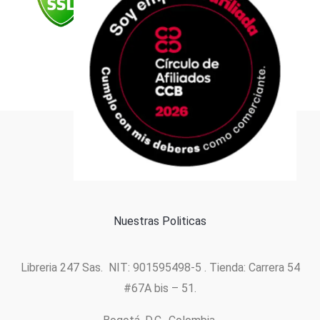
m
Formas de pago
Política de cookies
Nuestras Politicas
Libreria 247 Sas. NIT: 901595498-5 . Tienda: Carrera 54
#67A bis – 51.