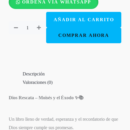
ORDENA VIA WHATSAPP
Rescata
-
AÑADIR AL CARRITO
Moisés
y
COMPRAR AHORA
el
Éxodo
cantidad
Descripción
Valoraciones (0)
Dios Rescata – Moisés y el Éxodo ✨📚
Un libro lleno de verdad, esperanza y el recordatorio de que
Dios siempre cumple sus promesas.