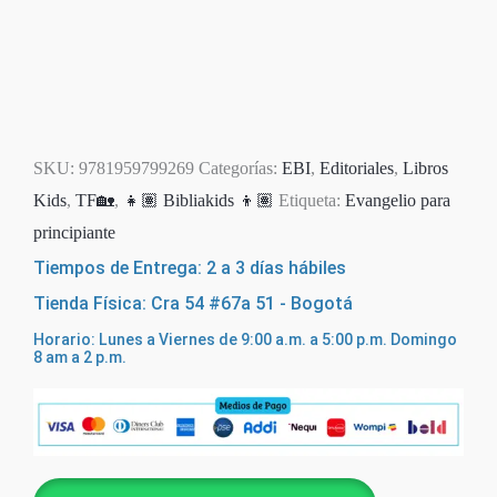
SKU:
9781959799269
Categorías:
EBI
,
Editoriales
,
Libros
Kids
,
TF🏡
,
👧🏽 Bibliakids 👦🏽
Etiqueta:
Evangelio para
principiante
Tiempos de Entrega: 2 a 3 días hábiles
Tienda Física: Cra 54 #67a 51 - Bogotá
Horario: Lunes a Viernes de 9:00 a.m. a 5:00 p.m. Domingo
8 am a 2 p.m.
Dios