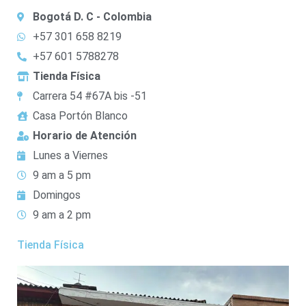
Bogotá D. C - Colombia
+57 301 658 8219
+57 601 5788278
Tienda Física
Carrera 54 #67A bis -51
Casa Portón Blanco
Horario de Atención
Lunes a Viernes
9 am a 5 pm
Domingos
9 am a 2 pm
Tienda Física