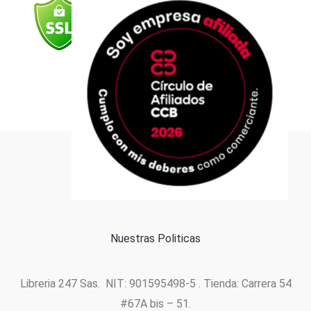
o
r
e
i
p
k
a
n
p
m
Formas de pago
Política de cookies
Nuestras Politicas
Libreria 247 Sas. NIT: 901595498-5 . Tienda: Carrera 54
#67A bis – 51.