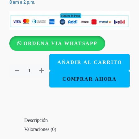
8 am a 2 p.m.
Devocional
ORDENA VIA WHATSAPP
ilustrado
para
AÑADIR AL CARRITO
niñas
-
COMPRAR AHORA
366
devocionales
para
colorear
Descripción
cantidad
Valoraciones (0)