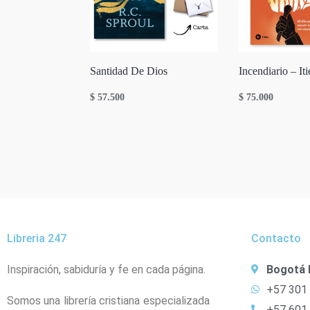
Santidad De Dios
Incendiario – It
$
57.500
$
75.000
Libreria 247
Contacto
Inspiración, sabiduría y fe en cada página.
Bogotá 
+57 301
Somos una librería cristiana especializada
+57 601