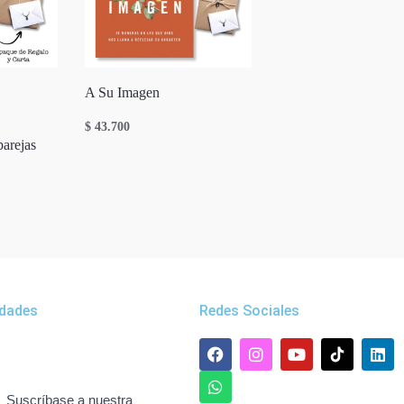
A Su Imagen
$
43.700
parejas
dades
Redes Sociales
F
W
I
Y
L
a
h
n
o
i
c
a
s
u
n
e
t
t
t
k
Suscríbase a nuestra