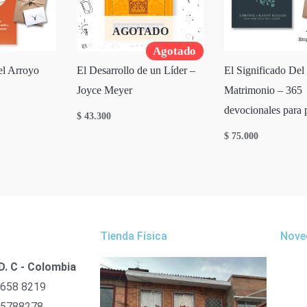
AGOTADO
Agotado
iel Arroyo
El Desarrollo de un Líder –
El Significado Del
Joyce Meyer
Matrimonio – 365
devocionales para 
$
43.300
$
75.000
Tienda Física
Nove
D. C - Colombia
 658 8219
 5788278