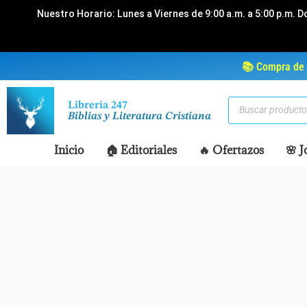
Ir
Nuestro Horario: Lunes a Viernes de 9:00 a.m. a 5:00 p.m. D
al
contenido
📚 Compra de 
Búsqueda
Librería 247
de
Biblias y Literatura Cristiana
productos
Inicio
🏠 Editoriales
🔥 Ofertazos
🌸 J
Disponible