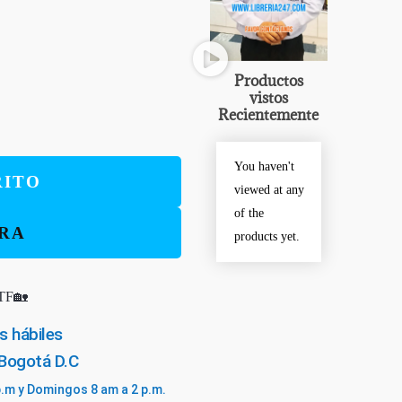
Productos
vistos
Recientemente
You haven't
RITO
viewed at any
of the
RA
products yet.
TF🏡
s hábiles
 Bogotá D.C
p.m y Domingos 8 am a 2 p.m.