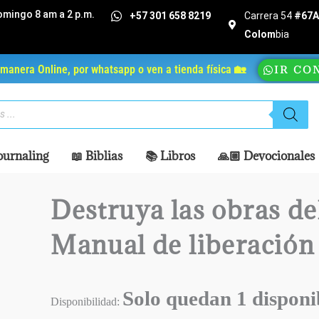
omingo 8 am a 2 p.m.
+57 301 658 8219
Carrera 54
#67A 
Colom
bia
manera Online, por whatsapp o ven a tienda física 🏡
IR CO
ournaling
📖 Biblias
📚 Libros
🙏🏼 Devocionales
Destruya las obras de
Manual de liberación
Solo quedan 1 disponi
Disponibilidad: