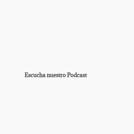
Escucha nuestro Podcast
EPISODIO
MOSTRAR
ANTERIOR
LA
Mostrar
LISTA
La
DE
Información