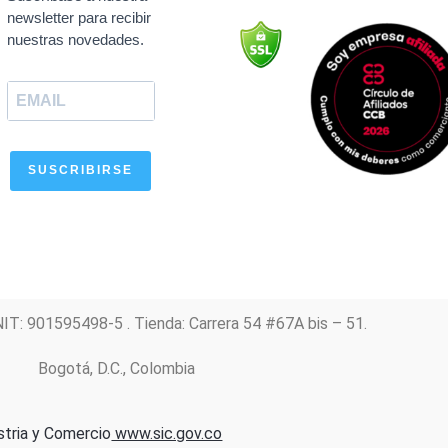
b
s
a
u
e
newsletter para recibir
o
a
g
b
d
nuestras novedades.
o
p
r
e
i
k
p
a
n
m
SUSCRIBIRSE
NIT: 901595498-5 . Tienda: Carrera 54 #67A bis – 51.
Bogotá, D.C., Colombia
stria y Comercio
www.sic.gov.co