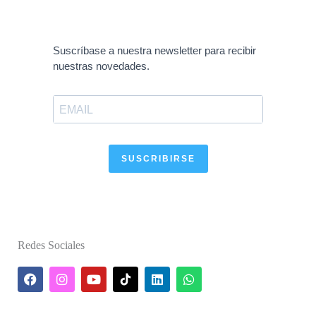
Suscríbase a nuestra newsletter para recibir
nuestras novedades.
SUSCRIBIRSE
Redes Sociales
F
I
Y
L
W
a
n
o
i
h
c
s
u
n
a
e
t
t
k
t