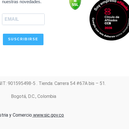
nuestras novedades.
o
p
r
e
i
k
p
a
n
m
SUSCRIBIRSE
NIT: 901595498-5 . Tienda: Carrera 54 #67A bis – 51.
Bogotá, D.C., Colombia
stria y Comercio
www.sic.gov.co