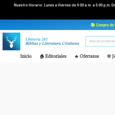
Ir
Nuestro Horario: Lunes a Viernes de 9:00 a.m. a 5:00 p.m. D
al
contenido
📚 Compra de 
Búsqueda
Librería 247
de
Biblias y Literatura Cristiana
productos
Inicio
🏠 Editoriales
🔥 Ofertazos
🌸 J
Disponible