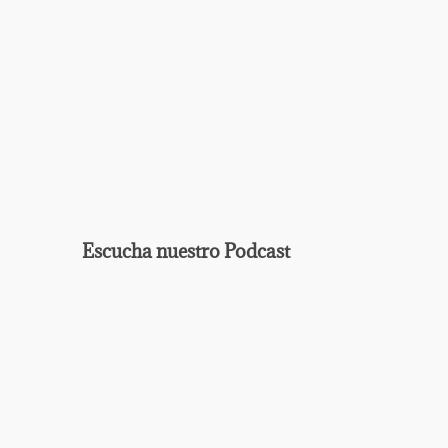
Escucha nuestro Podcast
EPISODIO
MOSTRAR
ANTERIOR
LA
Mostrar
LISTA
La
DE
Información