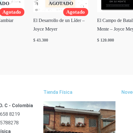
ADO
AGOTADO
Agotado
Agotado
Cambiar
El Desarrollo de un Líder –
El Campo de Batall
Joyce Meyer
Mente – Joyce Me
$
43.300
$
120.000
Tienda Física
Nove
D. C - Colombia
 658 8219
 5788278
ísica