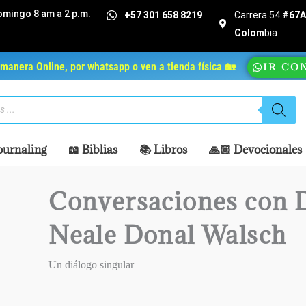
omingo 8 am a 2 p.m.
+57 301 658 8219
Carrera 54
#67A 
Colom
bia
manera Online, por whatsapp o ven a tienda física 🏡
IR CO
ournaling
📖 Biblias
📚 Libros
🙏🏼 Devocionales
Conversaciones con D
Neale Donal Walsch
Un diálogo singular