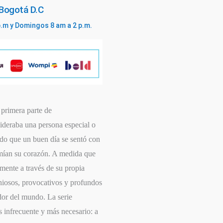
 Bogotá D.C
p.m y Domingos 8 am a 2 p.m.
 primera parte de
deraba una persona especial o
ado que un buen día se sentó con
rimían su corazón. A medida que
mente a través de su propia
geniosos, provocativos y profundos
dor del mundo. La serie
 infrecuente y más necesario: a