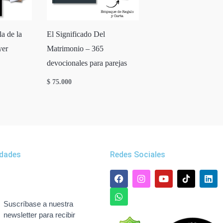
a de la
El Significado Del
yer
Matrimonio – 365
devocionales para parejas
$
75.000
dades
Redes Sociales
F
W
I
Y
L
a
h
n
o
i
c
a
s
u
n
e
t
t
t
k
Suscríbase a nuestra
b
s
a
u
e
newsletter para recibir
o
a
g
b
d