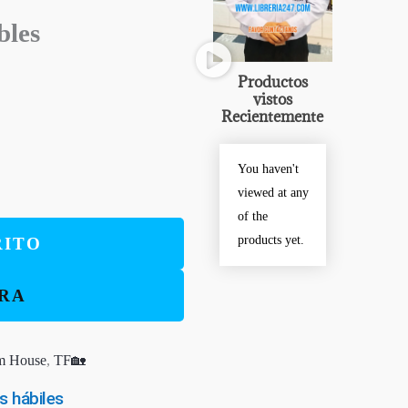
bles
Productos
vistos
Recientemente
You haven't
viewed at any
of the
products yet.
RITO
RA
m House
,
TF🏡
s hábiles