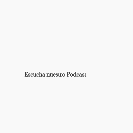
Ag
Escucha nuestro Podcast
EPISODIO
MOSTRAR
ANTERIOR
LA
Mostrar
LISTA
La
DE
Información