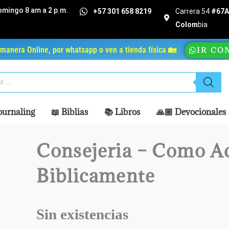
omingo 8 am a 2 p.m.
+57 301 658 8219
Carrera 54
#67A 
Colom
bia
manera Online, por whatsapp o ven a tienda física 🏡
IR CO
ournaling
📖 Biblias
📚 Libros
🙏🏼 Devocionales
Consejeria – Como A
Biblicamente
Sin existencias