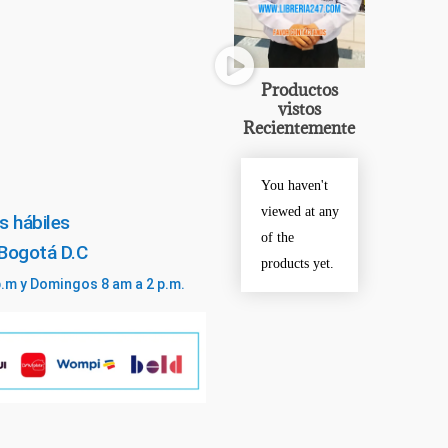
Productos
vistos
Recientemente
You haven't
viewed at any
s hábiles
of the
 Bogotá D.C
products yet.
p.m y Domingos 8 am a 2 p.m.