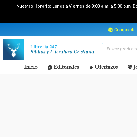
Ir
Nuestro Horario: Lunes a Viernes de 9:00 a.m. a 5:00 p.m. D
al
contenido
📚 Compra de 
Búsqueda
Librería 247
de
Biblias y Literatura Cristiana
productos
Inicio
🏠 Editoriales
🔥 Ofertazos
🌸 J