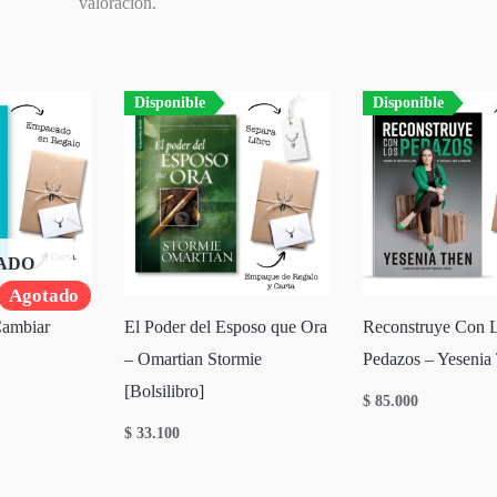
valoración.
Disponible
Disponible
ADO
Agotado
Cambiar
El Poder del Esposo que Ora
Reconstruye Con 
– Omartian Stormie
Pedazos – Yesenia
[Bolsilibro]
$
85.000
$
33.100