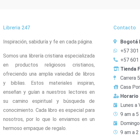
Libreria 247
Contacto
Inspiración, sabiduría y fe en cada página.
Bogotá 
+57 301
Somos una librería cristiana especializada
+57 601
en productos religiosos cristianos,
Tienda F
ofreciendo una amplia variedad de libros
Carrera 
y biblias. Estos materiales inspiran,
Casa Por
enseñan y guían a nuestros lectores en
Horario
su camino espiritual y búsqueda de
Lunes a 
conocimiento. Cada libro es especial para
9 am a 5
nosotros, por lo que lo enviamos en un
Domingo
hermoso empaque de regalo.
9 am a 2