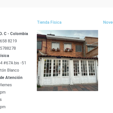
Tienda Física
Nove
D. C - Colombia
 658 8219
 5788278
ísica
54 #67A bis -51
tón Blanco
 de Atención
Viernes
 pm
s
 pm