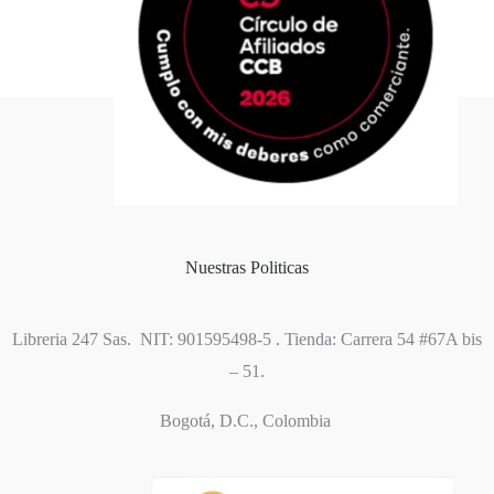
Formas de pago
Política de cookies
Nuestras Politicas
Libreria 247 Sas. NIT: 901595498-5 . Tienda: Carrera 54 #67A bis
– 51.
Bogotá, D.C., Colombia