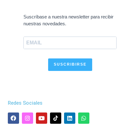
Suscríbase a nuestra newsletter para recibir
nuestras novedades.
SUSCRIBIRSE
Redes Sociales
F
I
Y
L
W
a
n
o
i
h
c
s
u
n
a
e
t
t
k
t
b
a
u
e
s