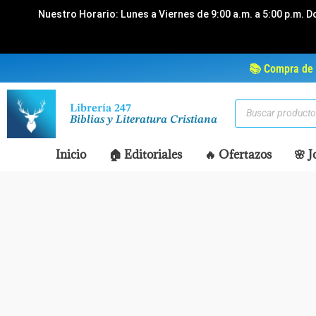
Ir
Nuestro Horario: Lunes a Viernes de 9:00 a.m. a 5:00 p.m. D
al
contenido
📚 Compra de 
Búsqueda
Librería 247
de
Biblias y Literatura Cristiana
productos
Inicio
🏠 Editoriales
🔥 Ofertazos
🌸 J