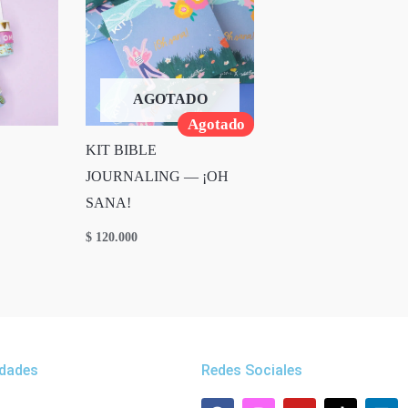
AGOTADO
Agotado
KIT BIBLE
JOURNALING — ¡OH
SANA!
$
120.000
dades
Redes Sociales
F
W
I
Y
L