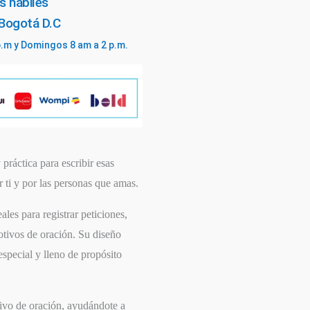
s hábiles
 Bogotá D.C
p.m y Domingos 8 am a 2 p.m.
práctica para escribir esas
 ti y por las personas que amas.
eales para registrar peticiones,
otivos de oración. Su diseño
especial y lleno de propósito
tivo de oración, ayudándote a