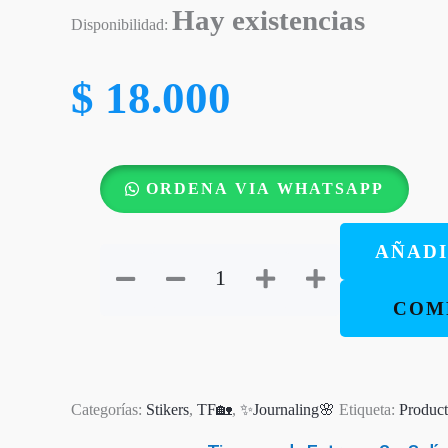
Hay existencias
Disponibilidad:
$
18.000
Block
ORDENA VIA WHATSAPP
de
Oraciones
AÑADI
Rosa
–
COM
30
hojas
decoradas
-
Categorías:
Stikers
,
TF🏡
,
✨Journaling🌸
Etiqueta:
Produc
Productos