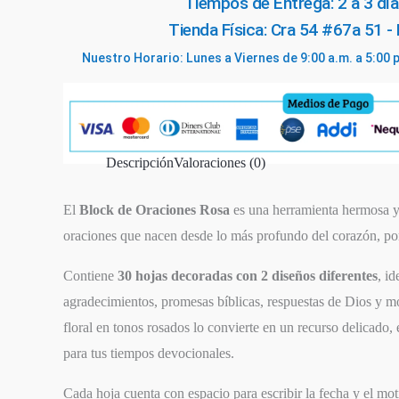
Tiempos de Entrega: 2 a 3 día
I
Tienda Física: Cra 54 #67a 51 -
AM
Nuestro Horario: Lunes a Viernes de 9:00 a.m. a 5:00 
cantidad
Descripción
Valoraciones (0)
El
Block de Oraciones Rosa
es una herramienta hermosa y 
oraciones que nacen desde lo más profundo del corazón, por
Contiene
30 hojas decoradas con 2 diseños diferentes
, id
agradecimientos, promesas bíblicas, respuestas de Dios y m
floral en tonos rosados lo convierte en un recurso delicado, 
para tus tiempos devocionales.
Cada hoja cuenta con espacio para escribir la fecha y el mo