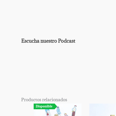
Escucha nuestro Podcast
EPISODIO
MOSTRAR
ANTERIOR
LA
Mostrar
LISTA
La
DE
Información
EPISODIOS
Del
Productos relacionados
Pódcast
Disponible