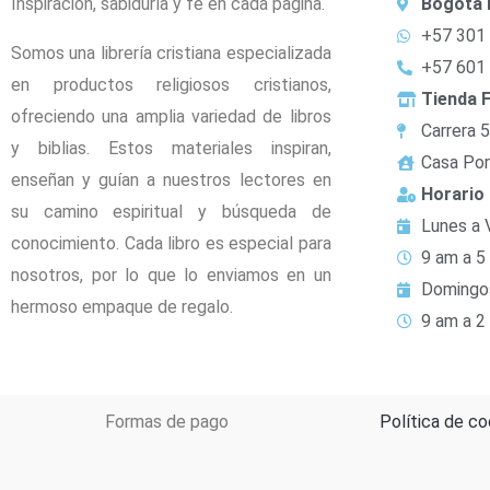
Inspiración, sabiduría y fe en cada página.
Bogotá 
+57 301
Somos una librería cristiana especializada
+57 601
en productos religiosos cristianos,
Tienda F
ofreciendo una amplia variedad de libros
Carrera 
y biblias. Estos materiales inspiran,
Casa Por
enseñan y guían a nuestros lectores en
Horario
su camino espiritual y búsqueda de
Lunes a 
conocimiento. Cada libro es especial para
9 am a 5
nosotros, por lo que lo enviamos en un
Domingo
hermoso empaque de regalo.
9 am a 2
Formas de pago
Política de co