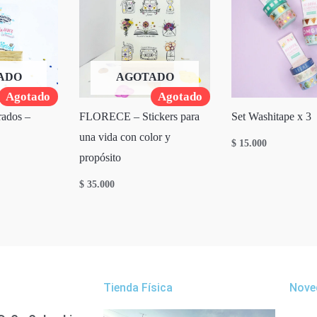
ADO
AGOTADO
Agotado
Agotado
trados –
FLORECE – Stickers para
Set Washitape x 3
una vida con color y
$
15.000
propósito
$
35.000
Tienda Física
Nove