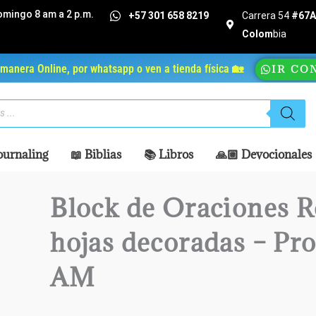
omingo 8 am a 2 p.m.
+57 301 658 8219
Carrera 54
#67A 
Colom
bia
manera Online, por whatsapp o ven a tienda física 🏡
IR CO
ournaling
📖 Biblias
📚 Libros
🙏🏼 Devocionales
Block de Oraciones R
hojas decoradas – Pro
AM