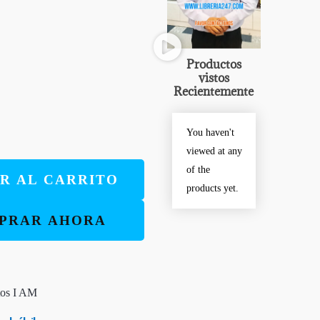
Productos
vistos
Recientemente
You haven't
viewed at any
of the
R AL CARRITO
products yet.
PRAR AHORA
tos I AM