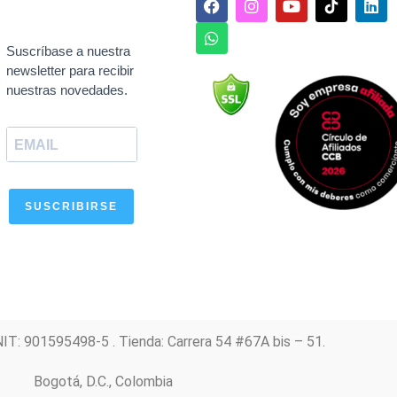
a
h
n
o
i
c
a
s
u
n
e
t
t
t
k
Suscríbase a nuestra
b
s
a
u
e
newsletter para recibir
o
a
g
b
d
nuestras novedades.
o
p
r
e
i
k
p
a
n
m
SUSCRIBIRSE
NIT: 901595498-5 . Tienda: Carrera 54 #67A bis – 51.
Bogotá, D.C., Colombia