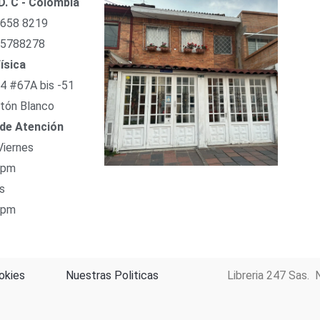
D. C - Colombia
 658 8219
 5788278
ísica
54 #67A bis -51
tón Blanco
 de Atención
Viernes
 pm
s
 pm
okies
Nuestras Politicas
Libreria 247 Sas. 