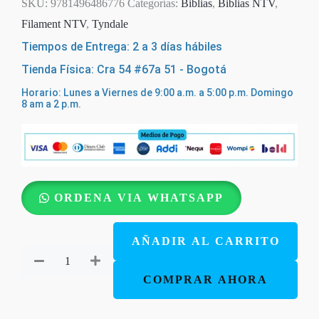
SKU:
9781496486776
Categorías:
Biblias
,
Biblias NTV
,
Filament NTV
,
Tyndale
Tiempos de Entrega: 2 a 3 días hábiles
Tienda Física: Cra 54 #67a 51 - Bogotá
Horario: Lunes a Viernes de 9:00 a.m. a 5:00 p.m. Domingo
8 am a 2 p.m.
Biblia
ORDENA VIA WHATSAPP
Ultrafina
NTV
AÑADIR AL CARRITO
con
Filament
COMPRAR AHORA
SentiPiel
Café