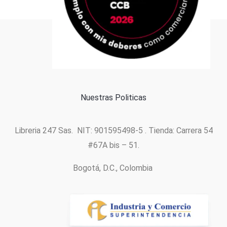
Formas de pago
Política de cookies
Nuestras Politicas
Libreria 247 Sas. NIT: 901595498-5 . Tienda: Carrera 54
#67A bis – 51.
Bogotá, D.C., Colombia