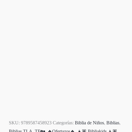
SKU:
9789587458923
Categorías:
Biblia de Niños
,
Biblias
,
Biblias TLA
,
TF🏡
,
🔥Ofertazos🔥
,
👧🏽 Bibliakids 👦🏽