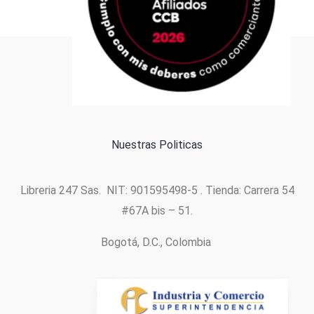
Formas de pago
Política de cookies
Nuestras Politicas
Libreria 247 Sas. NIT: 901595498-5 . Tienda: Carrera 54
#67A bis – 51.
Bogotá, D.C., Colombia