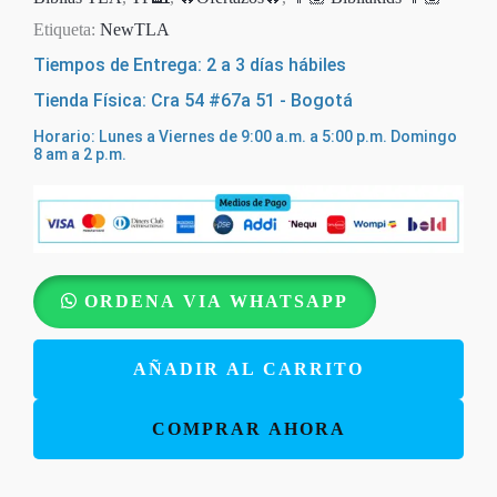
Etiqueta:
NewTLA
Tiempos de Entrega: 2 a 3 días hábiles
Tienda Física: Cra 54 #67a 51 - Bogotá
Horario: Lunes a Viernes de 9:00 a.m. a 5:00 p.m. Domingo
8 am a 2 p.m.
Biblia
ORDENA VIA WHATSAPP
TLA
Valiosa
AÑADIR AL CARRITO
Rosado
Letra
COMPRAR AHORA
Grande
11