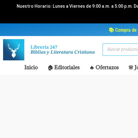
Ir
Nuestro Horario: Lunes a Viernes de 9:00 a.m. a 5:00 p.m. D
al
contenido
📚 Compra de 
Búsqueda
Librería 247
de
Biblias y Literatura Cristiana
productos
Inicio
🏠 Editoriales
🔥 Ofertazos
🌸 J