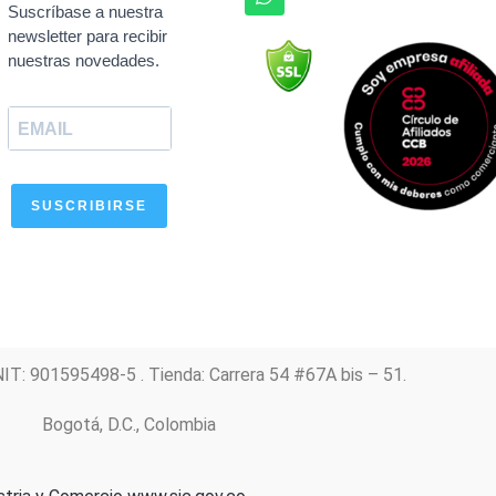
e
t
t
t
k
Suscríbase a nuestra
b
s
a
u
e
newsletter para recibir
o
a
g
b
d
nuestras novedades.
o
p
r
e
i
k
p
a
n
m
SUSCRIBIRSE
NIT: 901595498-5 . Tienda: Carrera 54 #67A bis – 51.
Bogotá, D.C., Colombia