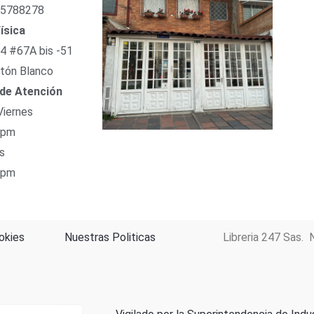
 5788278
ísica
54 #67A bis -51
tón Blanco
 de Atención
Viernes
 pm
s
 pm
okies
Nuestras Politicas
Libreria 247 Sas. 