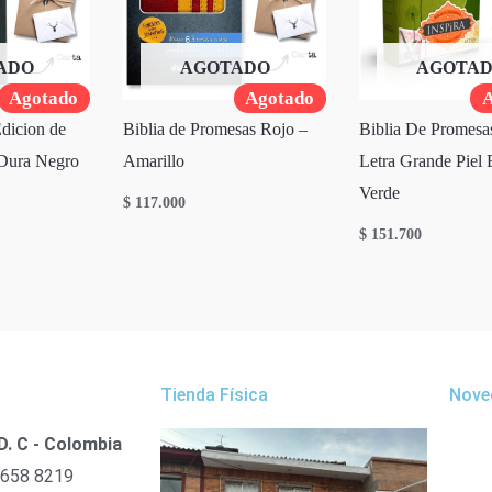
ADO
AGOTADO
AGOTA
Agotado
Agotado
A
dicion de
Biblia de Promesas Rojo –
Biblia De Promesas
Dura Negro
Amarillo
Letra Grande Piel 
Verde
$
117.000
$
151.700
Tienda Física
Nove
D. C - Colombia
 658 8219