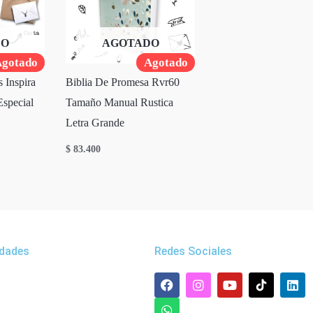
DO
AGOTADO
gotado
Agotado
 Inspira
Biblia De Promesa Rvr60
Especial
Tamaño Manual Rustica
Letra Grande
$
83.400
dades
Redes Sociales
F
W
I
Y
L
a
h
n
o
i
c
a
s
u
n