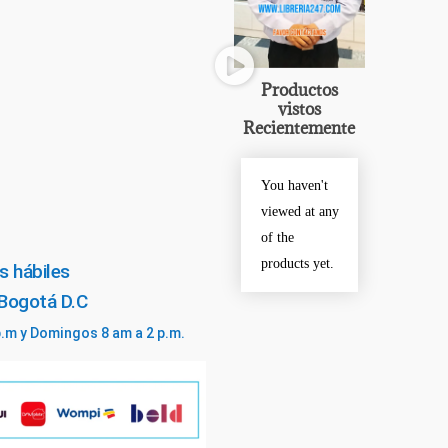
Productos
vistos
Recientemente
You haven't
viewed at any
of the
products yet.
s hábiles
 Bogotá D.C
p.m y Domingos 8 am a 2 p.m.