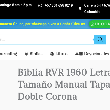
omingo 8 am a 2 p.m.
+57 301 658 8219
Carrera 54
#67A 
Colom
bia
manera Online, por whatsapp o ven a tienda física 🏡
IR CO
ournaling
📖 Biblias
📚 Libros
🙏🏼 Devocionales
Biblia RVR 1960 Letr
Tamaño Manual Tapa
Doble Corona