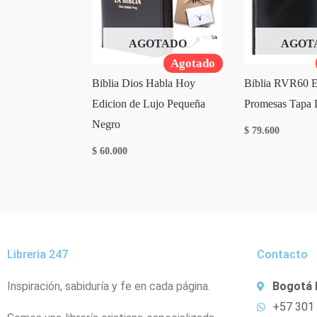
AGOTADO
AGOT
Agotado
Biblia Dios Habla Hoy
Biblia RVR60 E
Edicion de Lujo Pequeña
Promesas Tapa 
Negro
$
79.600
$
60.000
Libreria 247
Contacto
Inspiración, sabiduría y fe en cada página.
Bogotá 
+57 301