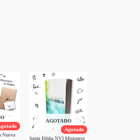
DO
AGOTADO
gotado
Agotado
a Nueva
Santa Biblia NVI Misionera