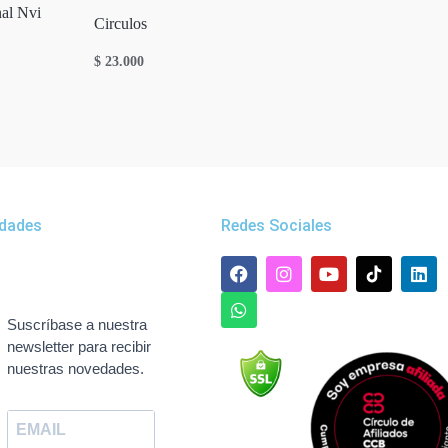
nal Nvi
Circulos
$
23.000
dades
Redes Sociales
F
W
I
Y
L
a
h
n
o
i
c
a
s
u
n
e
t
t
t
k
Suscríbase a nuestra
b
s
a
u
e
newsletter para recibir
o
a
g
b
d
nuestras novedades.
o
p
r
e
i
k
p
a
n
m