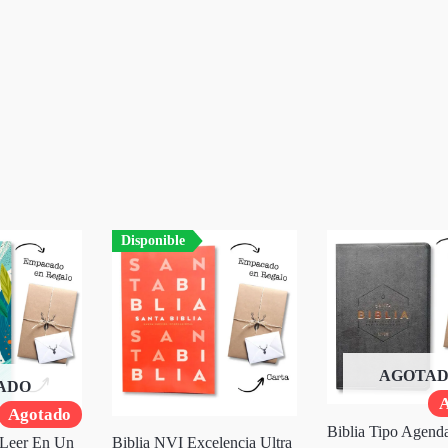
SIGUIENTE
EPISODIO
Disponible
AGOTA
ADO
A
Agotado
Biblia Tipo Agend
 Leer En Un
Biblia NVI Excelencia Ultra