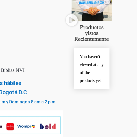
Productos
vistos
Recientemente
You haven't
viewed at any
,
Biblias NVI
of the
products yet.
s hábiles
 Bogotá D.C
p.m y Domingos 8 am a 2 p.m.