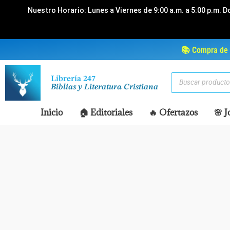
Ir
Nuestro Horario: Lunes a Viernes de 9:00 a.m. a 5:00 p.m. D
al
contenido
📚 Compra de 
Búsqueda
Librería 247
de
Biblias y Literatura Cristiana
productos
Inicio
🏠 Editoriales
🔥 Ofertazos
🌸 J