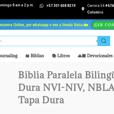
omingo 8 am a 2 p.m.
+57 301 658 8219
Carrera 54
#67A 
Colom
bia
manera Online, por whatsapp o ven a tienda física 🏡
IR CO
ournaling
📖 Biblias
📚 Libros
🙏🏼 Devocionales
Biblia Paralela Bilin
Dura NVI-NIV, NBL
Tapa Dura