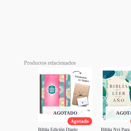
EPISODIO
MOSTRAR
ANTERIOR
LA
Mostrar
LISTA
La
DE
Información
EPISODIOS
Del
Productos relacionados
Pódcast
AGOTADO
AGOT
Agotado
Biblia Edición Diario
Biblia Nvi Para