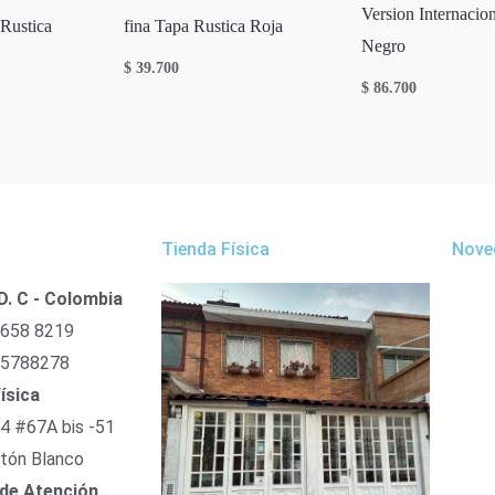
Version Internacio
Rustica
fina Tapa Rustica Roja
Negro
$
39.700
$
86.700
Tienda Física
Nove
D. C - Colombia
 658 8219
 5788278
ísica
54 #67A bis -51
tón Blanco
 de Atención