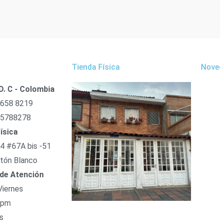
Tienda Física
Nove
D. C - Colombia
 658 8219
 5788278
ísica
54 #67A bis -51
tón Blanco
 de Atención
Viernes
 pm
s