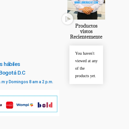
Productos
vistos
Recientemente
You haven't
viewed at any
s hábiles
of the
 Bogotá D.C
products yet.
p.m y Domingos 8 am a 2 p.m.