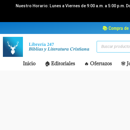
Ir
Nuestro Horario: Lunes a Viernes de 9:00 a.m. a 5:00 p.m. D
al
contenido
📚 Compra de 
Búsqueda
Librería 247
de
Biblias y Literatura Cristiana
productos
Inicio
🏠 Editoriales
🔥 Ofertazos
🌸 J