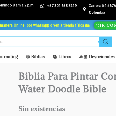
omingo 8 am a 2 p.m.
+57 301 658 8219
Carrera 54
#67A 
Colom
bia
manera Online, por whatsapp o ven a tienda física 🏡
IR CO
ournaling
📖 Biblias
📚 Libros
🙏🏼 Devocionales
Biblia Para Pintar Co
Water Doodle Bible
Sin existencias