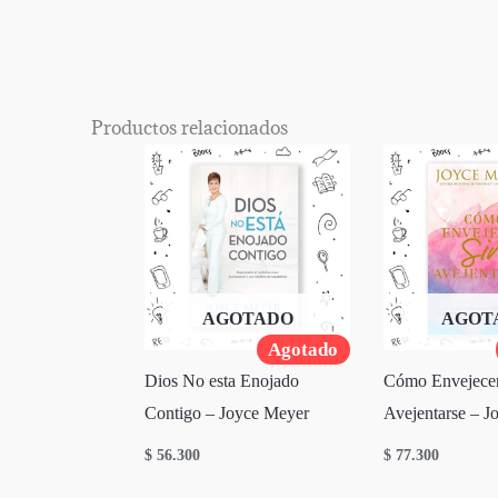
EPISODIO
MOSTRAR
ANTERIOR
LA
Mostrar
LISTA
La
DE
Información
EPISODIOS
Del
Productos relacionados
Pódcast
AGOTADO
AGOT
Agotado
Dios No esta Enojado
Cómo Envejecer
Contigo – Joyce Meyer
Avejentarse – J
$
56.300
$
77.300