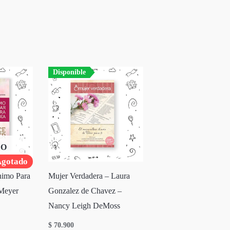
Disponible
DO
gotado
nimo Para
Mujer Verdadera – Laura
 Meyer
Gonzalez de Chavez –
Nancy Leigh DeMoss
$
70.900