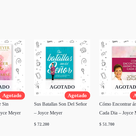
SIGUIENTE
EPISODIO
ADO
AGOTADO
AGOTA
Agotado
Agotado
A
 Sin
Sus Batallas Son Del Señor
Cómo Encontrar á
oyce Meyer
– Joyce Meyer
Cada Dia – Joyce
$
72.200
$
51.700