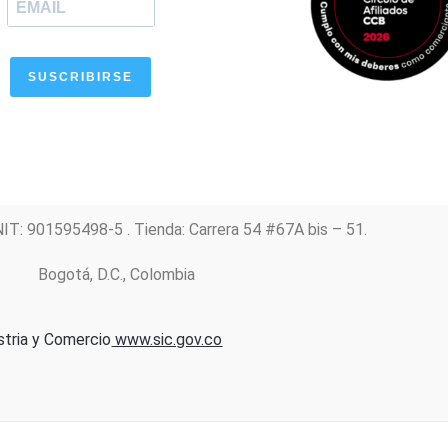
SUSCRIBIRSE
NIT: 901595498-5 . Tienda: Carrera 54 #67A bis – 51.
Bogotá, D.C., Colombia
stria y Comercio
www.sic.gov.co