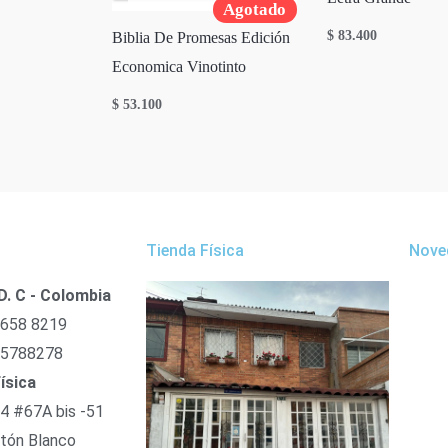
Agotado
$
83.400
Biblia De Promesas Edición
Economica Vinotinto
$
53.100
Tienda Física
Nove
D. C - Colombia
 658 8219
 5788278
ísica
54 #67A bis -51
tón Blanco