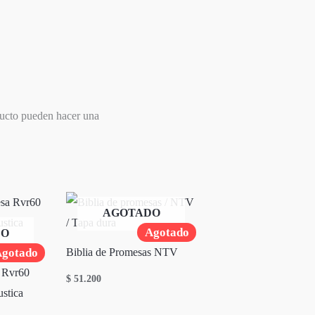
ducto pueden hacer una
AGOTADO
Agotado
DO
gotado
Biblia de Promesas NTV
 Rvr60
$
51.200
stica