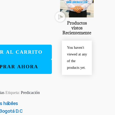
Productos
vistos
Recientemente
You haven't
R AL CARRITO
viewed at any
of the
PRAR AHORA
products yet.
ias
Etiqueta:
Predicación
s hábiles
 Bogotá D.C