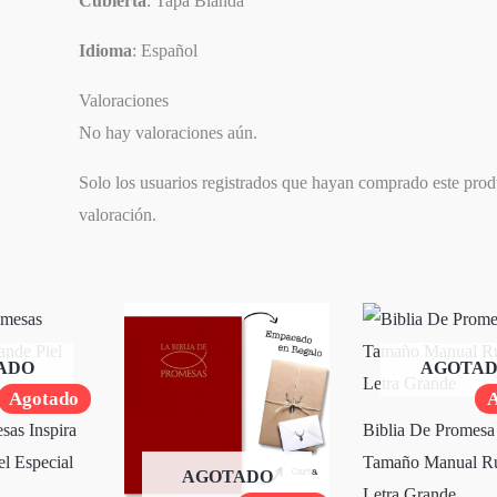
Cubierta
: Tapa Blanda
Idioma
: Español
Valoraciones
No hay valoraciones aún.
Solo los usuarios registrados que hayan comprado este pro
valoración.
ADO
AGOTA
Agotado
A
sas Inspira
Biblia De Promesa
el Especial
Tamaño Manual Ru
AGOTADO
Letra Grande