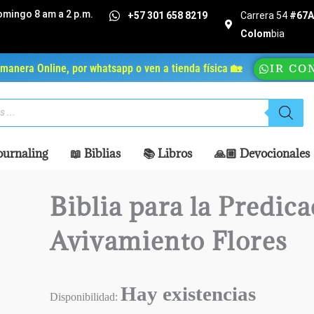
omingo 8 am a 2 p.m.
+57 301 658 8219
Carrera 54
#67A 
Colom
bia
manera Online, por whatsapp o ven a tienda física 🏡
IR CO
ournaling
📖 Biblias
📚 Libros
🙏🏼 Devocionales
Biblia para la Predic
Avivamiento Flores
Hay existencias
Disponibilidad: