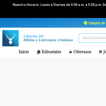
Ir
Nuestro Horario: Lunes a Viernes de 9:00 a.m. a 5:00 p.m. D
al
contenido
📚 Compra de 
Búsqueda
Librería 247
de
Biblias y Literatura Cristiana
productos
Inicio
🏠 Editoriales
🔥 Ofertazos
🌸 J