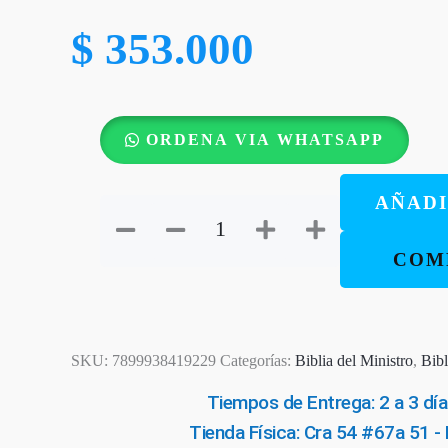
$
353.000
Biblia
ORDENA VIA WHATSAPP
para
la
AÑADI
Predicación
de
COM
Avivamiento
Flores
cantidad
SKU:
7899938419229
Categorías:
Biblia del Ministro
,
Bibl
Tiempos de Entrega: 2 a 3 día
Tienda Física: Cra 54 #67a 51 -