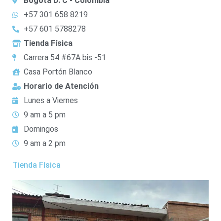
Bogotá D. C - Colombia
+57 301 658 8219
+57 601 5788278
Tienda Física
Carrera 54 #67A bis -51
Casa Portón Blanco
Horario de Atención
Lunes a Viernes
9 am a 5 pm
Domingos
9 am a 2 pm
Tienda Física