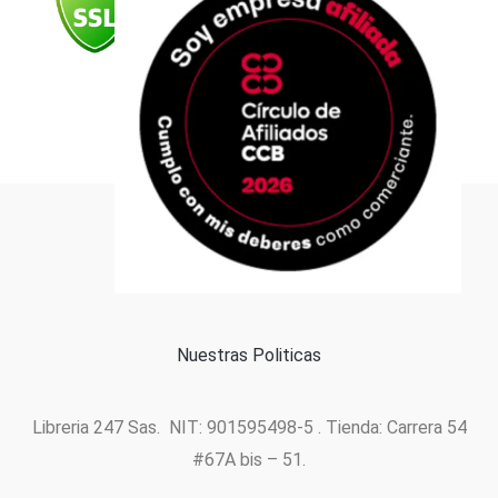
k
a
n
p
m
Formas de pago
Política de cookies
Nuestras Politicas
Libreria 247 Sas. NIT: 901595498-5 . Tienda: Carrera 54
#67A bis – 51.