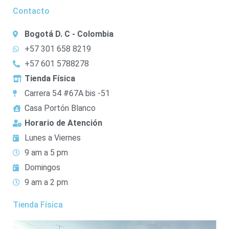
Contacto
Bogotá D. C - Colombia
+57 301 658 8219
+57 601 5788278
Tienda Física
Carrera 54 #67A bis -51
Casa Portón Blanco
Horario de Atención
Lunes a Viernes
9 am a 5 pm
Domingos
9 am a 2 pm
Tienda Física