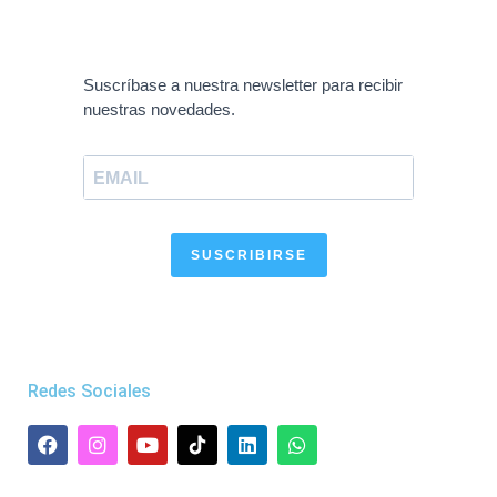
Suscríbase a nuestra newsletter para recibir
nuestras novedades.
SUSCRIBIRSE
Redes Sociales
F
I
Y
L
W
a
n
o
i
h
c
s
u
n
a
e
t
t
k
t