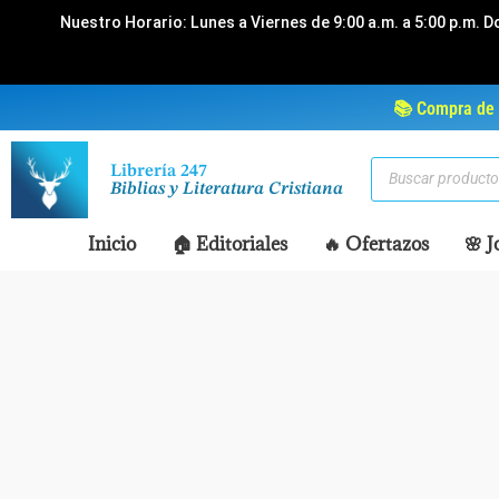
Ir
Nuestro Horario: Lunes a Viernes de 9:00 a.m. a 5:00 p.m. D
al
contenido
📚 Compra de 
Búsqueda
Librería 247
de
Biblias y Literatura Cristiana
productos
Inicio
🏠 Editoriales
🔥 Ofertazos
🌸 J