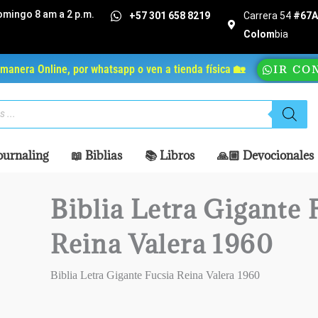
omingo 8 am a 2 p.m.
+57 301 658 8219
Carrera 54
#67A 
Colom
bia
manera Online, por whatsapp o ven a tienda física 🏡
IR CO
ournaling
📖 Biblias
📚 Libros
🙏🏼 Devocionales
Biblia Letra Gigante 
Reina Valera 1960
Biblia Letra Gigante Fucsia Reina Valera 1960