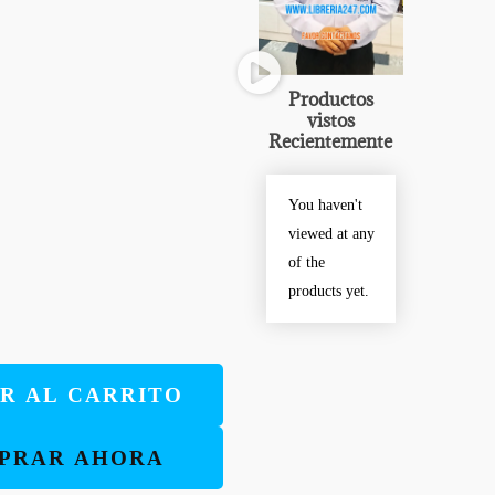
Productos
vistos
Recientemente
You haven't
viewed at any
of the
products yet.
R AL CARRITO
PRAR AHORA