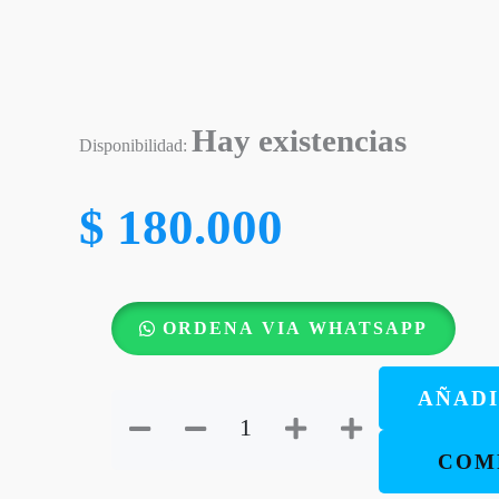
Hay existencias
Disponibilidad:
$
180.000
Biblia
ORDENA VIA WHATSAPP
Letra
Gigante
AÑADI
Fucsia
Reina
COM
Valera
1960