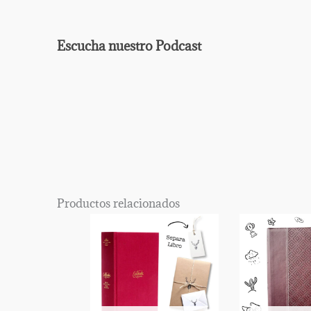
Escucha nuestro Podcast
EPISODIO
MOSTRAR
ANTERIOR
LA
Mostrar
LISTA
La
DE
Información
EPISODIOS
Del
Productos relacionados
Pódcast