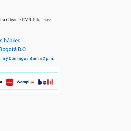
tra Gigante RVR
Etiquetas:
s hábiles
 Bogotá D.C
p.m y Domingos 8 am a 2 p.m.