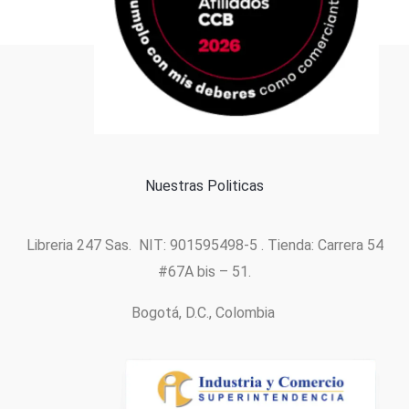
Formas de pago
Política de cookies
Nuestras Politicas
Libreria 247 Sas. NIT: 901595498-5 . Tienda: Carrera 54
#67A bis – 51.
Bogotá, D.C., Colombia