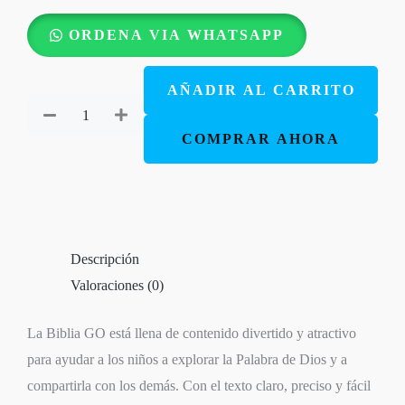
Biblia
ORDENA VIA WHATSAPP
GO
para
AÑADIR AL CARRITO
niños
NTV
COMPRAR AHORA
Tapa
Dura:
Una
Biblia
Descripción
para
Valoraciones (0)
niños
que
La
Biblia GO
está llena de contenido divertido y atractivo
transforma
para ayudar a los niños a explorar la Palabra de Dios y a
cantidad
compartirla con los demás. Con el texto claro, preciso y fácil