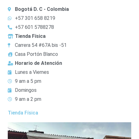
Bogotá D. C - Colombia
+57 301 658 8219
+57 601 5788278
Tienda Física
Carrera 54 #67A bis -51
Casa Portón Blanco
Horario de Atención
Lunes a Viernes
9 am a 5 pm
Domingos
9 am a 2 pm
Tienda Física