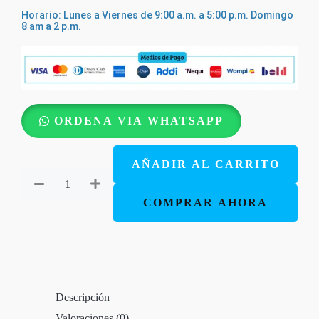
Horario: Lunes a Viernes de 9:00 a.m. a 5:00 p.m. Domingo
8 am a 2 p.m.
La
ORDENA VIA WHATSAPP
Biblia
de
AÑADIR AL CARRITO
los
Pequeñitos
COMPRAR AHORA
/
The
Toddler’s
Bible
Descripción
–
Valoraciones (0)