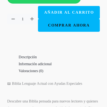
mediana
TLA
AÑADIR AL CARRITO
turquesa
cierre
COMPRAR AHORA
cantidad
Descripción
Información adicional
Valoraciones (0)
📖 Biblia Lenguaje Actual con Ayudas Especiales
Descubre una Biblia pensada para nuevos lectores y quienes