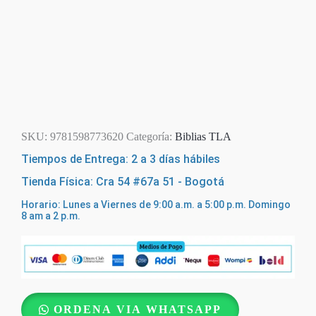
SKU:
9781598773620
Categoría:
Biblias TLA
Tiempos de Entrega: 2 a 3 días hábiles
Tienda Física: Cra 54 #67a 51 - Bogotá
Horario: Lunes a Viernes de 9:00 a.m. a 5:00 p.m. Domingo
8 am a 2 p.m.
Biblia
ORDENA VIA WHATSAPP