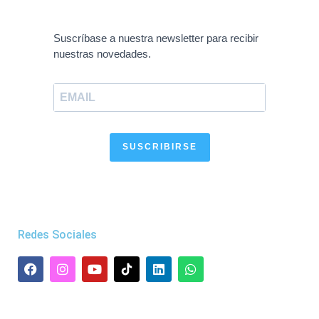
Suscríbase a nuestra newsletter para recibir
nuestras novedades.
SUSCRIBIRSE
Redes Sociales
F
I
Y
L
W
a
n
o
i
h
c
s
u
n
a
e
t
t
k
t
b
a
u
e
s