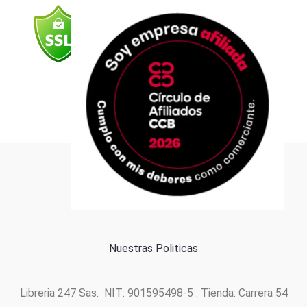
o
g
b
d
a
o
r
e
i
p
k
a
n
p
m
Formas de pago
Política de cookies
Nuestras Politicas
Libreria 247 Sas. NIT: 901595498-5 . Tienda: Carrera 54