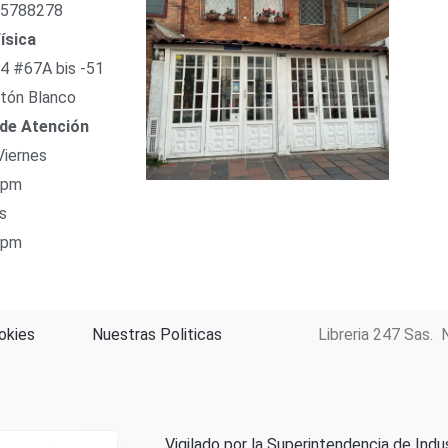
 5788278
ísica
54 #67A bis -51
tón Blanco
 de Atención
Viernes
 pm
s
 pm
okies
Nuestras Politicas
Libreria 247 Sas. 
Vigilado por la Superintendencia de Indu