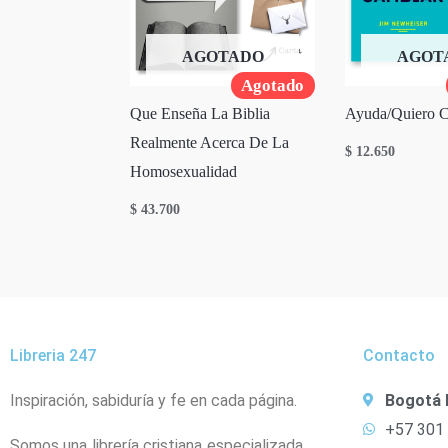
AGOTADO
AGOT
Agotado
Que Enseña La Biblia
Ayuda/Quiero 
Realmente Acerca De La
$
12.650
Homosexualidad
$
43.700
Libreria 247
Contacto
Inspiración, sabiduría y fe en cada página.
Bogotá 
+57 301
Somos una librería cristiana especializada