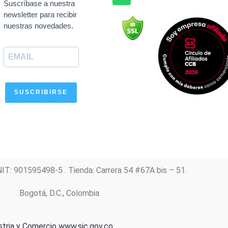
Suscríbase a nuestra
b
s
a
u
e
newsletter para recibir
o
a
g
b
d
nuestras novedades.
o
p
r
e
i
k
p
a
n
m
SUSCRIBIRSE
NIT: 901595498-5 . Tienda: Carrera 54 #67A bis – 51.
Bogotá, D.C., Colombia
stria y Comercio
www.sic.gov.co