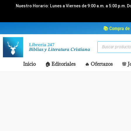
Ir
Nuestro Horario: Lunes a Viernes de 9:00 a.m. a 5:00 p.m. D
al
contenido
📚 Compra de 
Búsqueda
Librería 247
de
Biblias y Literatura Cristiana
productos
Inicio
🏠 Editoriales
🔥 Ofertazos
🌸 J