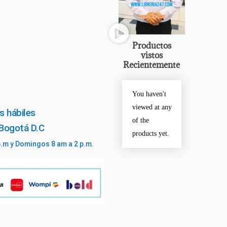
Productos
vistos
Recientemente
You haven't
viewed at any
s hábiles
of the
 Bogotá D.C
products yet.
p.m y Domingos 8 am a 2 p.m.