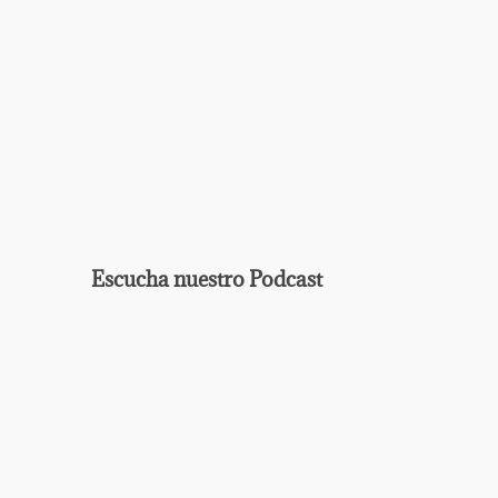
Ag
Escucha nuestro Podcast
EPISODIO
MOSTRAR
ANTERIOR
LA
Mostrar
LISTA
La
DE
Información