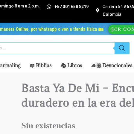
omingo 8 am a 2 p.m.
+57 301 658 8219
Carrera 54
#67A 
Colom
bia
manera Online, por whatsapp o ven a tienda física 🏡
IR CO
ournaling
📖 Biblias
📚 Libros
🙏🏼 Devocionales
Basta Ya De Mi – Enc
duradero en la era de
Sin existencias