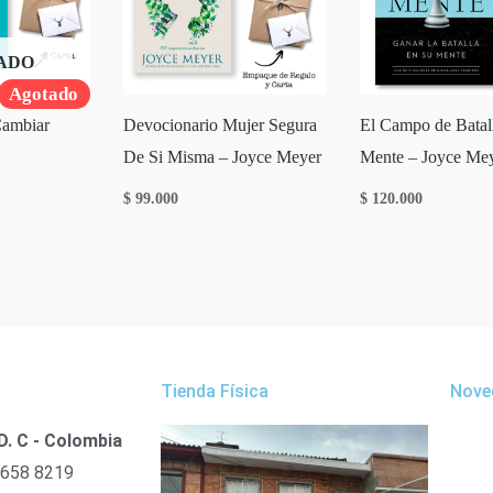
ADO
Agotado
Cambiar
Devocionario Mujer Segura
El Campo de Batall
De Si Misma – Joyce Meyer
Mente – Joyce Me
$
99.000
$
120.000
Tienda Física
Nove
D. C - Colombia
 658 8219