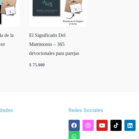
a de la
El Significado Del
yer
Matrimonio – 365
devocionales para parejas
$
75.000
dades
Redes Sociales
F
W
I
Y
L
a
h
n
o
i
c
a
s
u
n
e
t
t
t
k