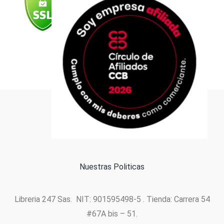
k
a
n
p
m
Formas de pago
Política de cookies
Nuestras Politicas
Libreria 247 Sas. NIT: 901595498-5 . Tienda: Carrera 54
#67A bis – 51.