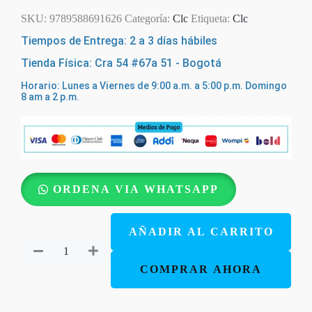
SKU:
9789588691626
Categoría:
Clc
Etiqueta:
Clc
Tiempos de Entrega: 2 a 3 días hábiles
Tienda Física: Cra 54 #67a 51 - Bogotá
Horario: Lunes a Viernes de 9:00 a.m. a 5:00 p.m. Domingo
8 am a 2 p.m.
Adorar
ORDENA VIA WHATSAPP
¡la
máxima
AÑADIR AL CARRITO
prioridad!
[Bolsilibro]
COMPRAR AHORA
cantidad