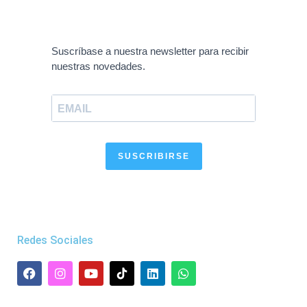
Suscríbase a nuestra newsletter para recibir
nuestras novedades.
SUSCRIBIRSE
Redes Sociales
F
I
Y
L
W
a
n
o
i
h
c
s
u
n
a
e
t
t
k
t