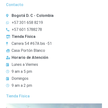
Contacto
Bogotá D. C - Colombia
+57 301 658 8219
+57 601 5788278
Tienda Física
Carrera 54 #67A bis -51
Casa Portón Blanco
Horario de Atención
Lunes a Viernes
9 am a 5 pm
Domingos
9 am a 2 pm
Tienda Física