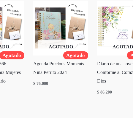
ADO
AGOTADO
AGOTA
Agotado
Agotado
A
366
Agenda Precious Moments
Diario de una Jove
ra Mujeres –
Niña Perrito 2024
Conforme al Coraz
rio
Dios
$
76.000
$
86.200