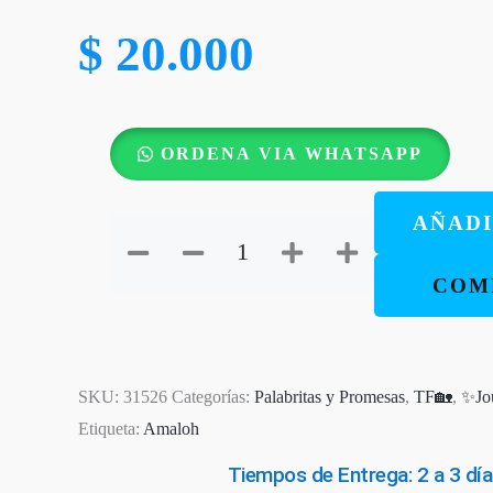
$
20.000
7
ORDENA VIA WHATSAPP
Promesas
Bíblicas
AÑADI
con
Flores
COM
Prensadas
Reales
cantidad
SKU:
31526
Categorías:
Palabritas y Promesas
,
TF🏡
,
✨Jo
Etiqueta:
Amaloh
Tiempos de Entrega: 2 a 3 día