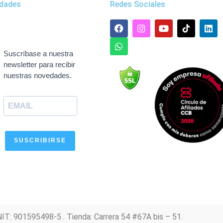
dades
Redes Sociales
F
W
I
Y
L
a
h
n
o
i
c
a
s
u
n
e
t
t
t
k
Suscríbase a nuestra
b
s
a
u
e
newsletter para recibir
o
a
g
b
d
nuestras novedades.
o
p
r
e
i
k
p
a
n
m
SUSCRIBIRSE
NIT: 901595498-5 . Tienda: Carrera 54 #67A bis – 51.