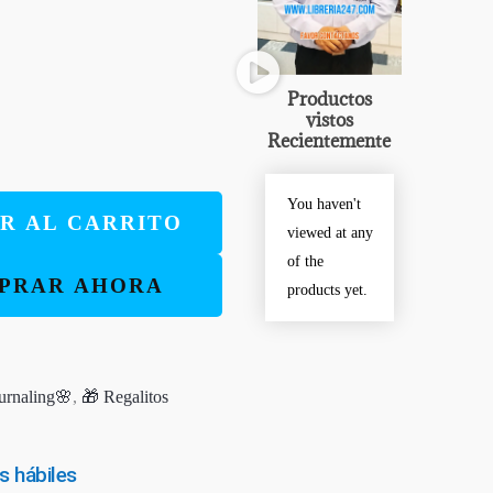
Productos
vistos
Recientemente
You haven't
R AL CARRITO
viewed at any
of the
PRAR AHORA
products yet.
urnaling🌸
,
🎁 Regalitos
s hábiles