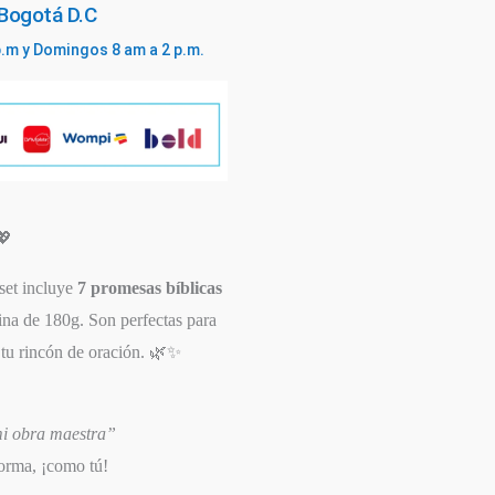
 Bogotá D.C
p.m y Domingos 8 am a 2 p.m.
💖
set incluye
7 promesas bíblicas
ina de 180g. Son perfectas para
n tu rincón de oración. 🌿✨
i obra maestra”
forma, ¡como tú!