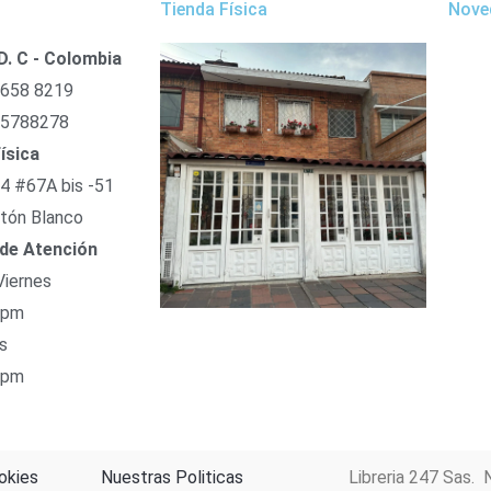
Tienda Física
Nove
D. C - Colombia
 658 8219
 5788278
ísica
54 #67A bis -51
tón Blanco
 de Atención
Viernes
 pm
s
 pm
okies
Nuestras Politicas
Libreria 247 Sas. 