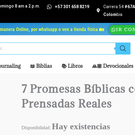
omingo 8 am a 2 p.m.
+57 301 658 8219
Carrera 54
#67A 
Colom
bia
manera Online, por whatsapp o ven a tienda física 🏡
IR CO
ournaling
📖 Biblias
📚 Libros
🙏🏼 Devocionales
7 Promesas Bíblicas c
Prensadas Reales
Hay existencias
Disponibilidad: