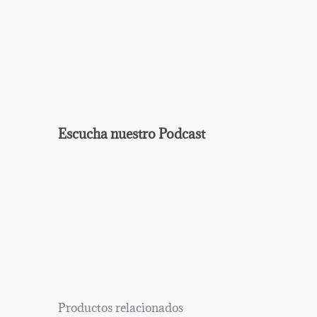
Escucha nuestro Podcast
EPISODIO
MOSTRAR
ANTERIOR
LA
Mostrar
LISTA
La
DE
Información
EPISODIOS
Del
Pódcast
Productos relacionados