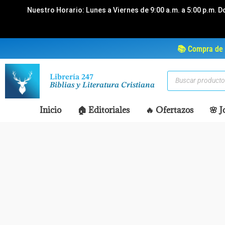
Ir
Nuestro Horario: Lunes a Viernes de 9:00 a.m. a 5:00 p.m. D
al
contenido
📚 Compra de 
Búsqueda
Librería 247
de
Biblias y Literatura Cristiana
productos
Inicio
🏠 Editoriales
🔥 Ofertazos
🌸 J