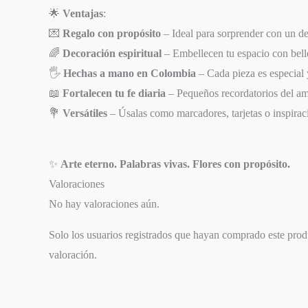
🌟
Ventajas
:
💌
Regalo con propósito
– Ideal para sorprender con un det
🌈
Decoración espiritual
– Embellecen tu espacio con belle
🖐️
Hechas a mano en Colombia
– Cada pieza es especial 
📖
Fortalecen tu fe diaria
– Pequeños recordatorios del am
💐
Versátiles
– Úsalas como marcadores, tarjetas o inspirac
✨
Arte eterno. Palabras vivas. Flores con propósito.
Valoraciones
No hay valoraciones aún.
SIGUIENTE
EPISODIO
Solo los usuarios registrados que hayan comprado este pro
valoración.