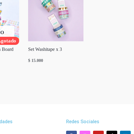
DO
gotado
n Board
Set Washitape x 3
$
15.000
dades
Redes Sociales
F
W
I
Y
L