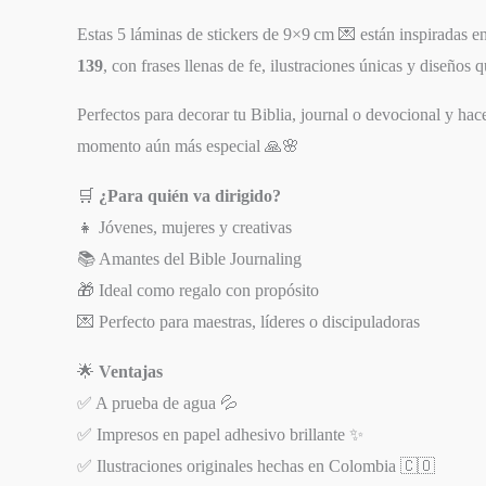
Estas 5 láminas de stickers de 9×9 cm 💌 están inspiradas e
139
, con frases llenas de fe, ilustraciones únicas y diseños 
Perfectos para decorar tu Biblia, journal o devocional y ha
momento aún más especial 🙏🌸
🛒
¿Para quién va dirigido?
👧 Jóvenes, mujeres y creativas
📚 Amantes del Bible Journaling
🎁 Ideal como regalo con propósito
💌 Perfecto para maestras, líderes o discipuladoras
🌟
Ventajas
✅ A prueba de agua 💦
✅ Impresos en papel adhesivo brillante ✨
✅ Ilustraciones originales hechas en Colombia 🇨🇴