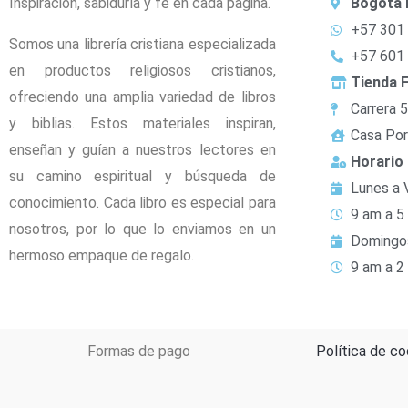
Inspiración, sabiduría y fe en cada página.
Bogotá 
+57 301
Somos una librería cristiana especializada
+57 601
en productos religiosos cristianos,
Tienda F
ofreciendo una amplia variedad de libros
Carrera 
y biblias. Estos materiales inspiran,
Casa Por
enseñan y guían a nuestros lectores en
Horario
su camino espiritual y búsqueda de
Lunes a 
conocimiento. Cada libro es especial para
9 am a 5
nosotros, por lo que lo enviamos en un
Domingo
hermoso empaque de regalo.
9 am a 2
Formas de pago
Política de co