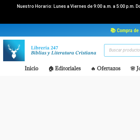
Ir
Nuestro Horario: Lunes a Viernes de 9:00 a.m. a 5:00 p.m. D
al
contenido
📚 Compra de 
Búsqueda
Librería 247
de
Biblias y Literatura Cristiana
productos
Inicio
🏠 Editoriales
🔥 Ofertazos
🌸 J