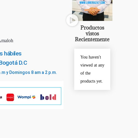
Productos
vistos
Recientemente
Amaloh
s hábiles
You haven't
 Bogotá D.C
viewed at any
p.m y Domingos 8 am a 2 p.m.
of the
products yet.