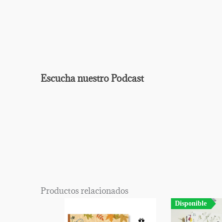
Escucha nuestro Podcast
EPISODIO
MOSTRAR
ANTERIOR
LA
Mostrar
LISTA
La
DE
Información
EPISODIOS
Del
Productos relacionados
Pódcast
Disponible