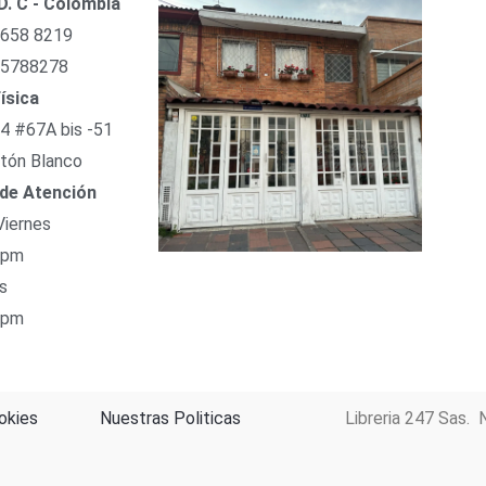
D. C - Colombia
 658 8219
 5788278
ísica
54 #67A bis -51
tón Blanco
 de Atención
Viernes
 pm
s
 pm
okies
Nuestras Politicas
Libreria 247 Sas. 