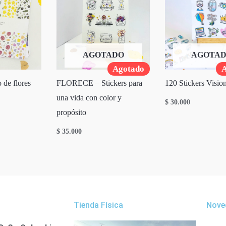
AGOTADO
AGOTA
Agotado
A
 de flores
FLORECE – Stickers para
120 Stickers Visio
una vida con color y
$
30.000
propósito
$
35.000
Tienda Física
Nove