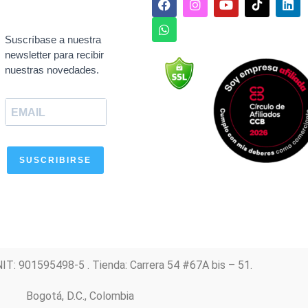
a
h
n
o
i
c
a
s
u
n
e
t
t
t
k
Suscríbase a nuestra
b
s
a
u
e
newsletter para recibir
o
a
g
b
d
nuestras novedades.
o
p
r
e
i
k
p
a
n
m
SUSCRIBIRSE
NIT: 901595498-5 . Tienda: Carrera 54 #67A bis – 51.
Bogotá, D.C., Colombia