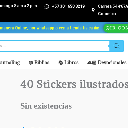
omingo 8 am a 2 p.m.
+57 301 658 8219
Carrera 54
#67A 
Colom
bia
manera Online, por whatsapp o ven a tienda física 🏡
IR CO
ournaling
📖 Biblias
📚 Libros
🙏🏼 Devocionales
40 Stickers ilustrado
Sin existencias